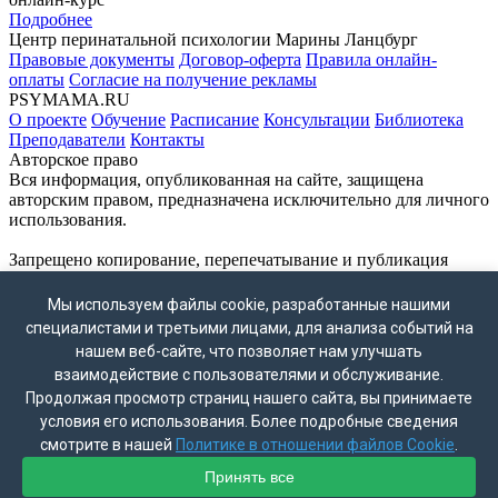
Подробнее
Центр перинатальной психологии Марины Ланцбург
Правовые документы
Договор-оферта
Правила онлайн-
оплаты
Согласие на получение рекламы
PSYMAMA.RU
О проекте
Обучение
Расписание
Консультации
Библиотека
Преподаватели
Контакты
Авторское право
Вся информация, опубликованная на сайте, защищена
авторским правом, предназначена исключительно для личного
использования.
Запрещено копирование, перепечатывание и публикация
материалов сайта без письменного согласия владельца.
ВНИМАНИЕ!
Мы используем файлы cookie, разработанные нашими
Мессенджер WhatsApp принадлежат компании Meta Platforms
специалистами и третьими лицами, для анализа событий на
Inc., деятельность которой признана экстремистской и
нашем веб-сайте, что позволяет нам улучшать
запрещена на территории России.
взаимодействие с пользователями и обслуживание.
Контакты
Продолжая просмотр страниц нашего сайта, вы принимаете
+7 (495) 772–69–76
+7 (926) 402–71–97
условия его использования. Более подробные сведения
info@psymama.ru
смотрите в нашей
Политике в отношении файлов Cookie
.
Политика конфиденциальности
Принять все
Поддержка сайта - Колесников Д.Б.