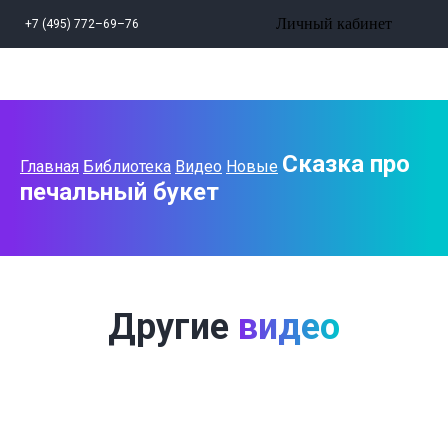
Личный кабинет
+7 (495) 772–69–76
Сказка про
Главная
Библиотека
Видео
Новые
печальный букет
Другие
видео