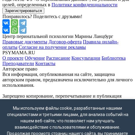
целей, определенных в
Политике конфиденциальности
Зарегистрироваться
Понравилось? Поделитесь с друзьями!
Центр перинатальной психологии Марины Ланцбург
Правовые документы
Договор-оферта
Правила онлайн-
оплаты
Согласие на получение рекламы
PSYMAMA.RU
О проекте
Обучение
Расписание
Консультации
Библиотека
Преподаватели
Контакты
Авторское право
Вся информация, опубликованная на сайте, защищена
авторским правом, предназначена исключительно для личного
использования.
Запрещено копирование, перепечатывание и публикация
материалов сайта без письменного согласия владельца.
ВНИМАНИЕ!
Мы используем файлы cookie, разработанные нашими
Мессенджер WhatsApp принадлежат компании Meta Platforms
специалистами и третьими лицами, для анализа событий на
Inc., деятельность которой признана экстремистской и
нашем веб-сайте, что позволяет нам улучшать
запрещена на территории России.
взаимодействие с пользователями и обслуживание.
Контакты
Продолжая просмотр страниц нашего сайта, вы принимаете
+7 (495) 772–69–76