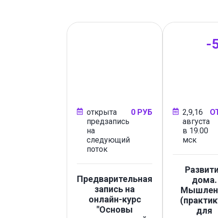
-
открыта
0 РУБ
2,9,16
О
предзапись
августа
на
в 19.00
следующий
мск
поток
Развит
Предварительная
дома.
запись на
Мышлен
онлайн-курс
(практи
"Основы
для