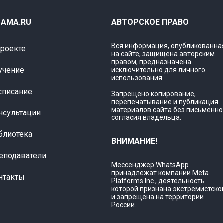
AMA.RU
АВТОРСКОЕ ПРАВО
Вся информация, опубликованна
проекте
на сайте, защищена авторским
правом, предназначена
учение
исключительно для личного
использования.
списание
Запрещено копирование,
перепечатывание и публикация
материалов сайта без письменно
нсультации
согласия владельца.
блиотека
ВНИМАНИЕ!
еподаватели
Мессенджер WhatsApp
принадлежат компании Meta
нтакты
Platforms Inc., деятельность
которой признана экстремистско
и запрещена на территории
России.