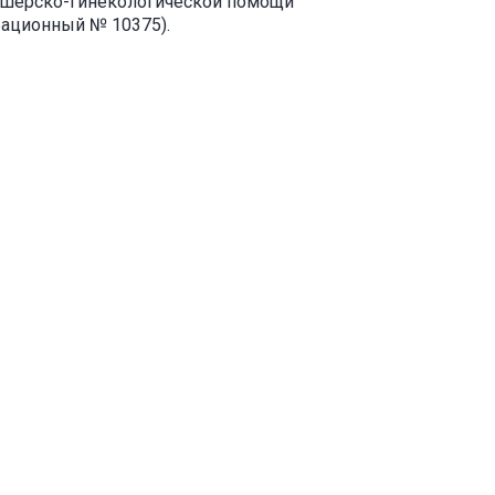
кушерско-гинекологической помощи
рационный № 10375).