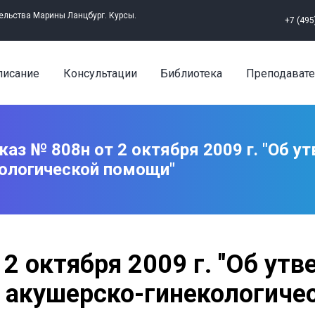
ельства Марины Ланцбург. Курсы.
+7 (49
писание
Консультации
Библиотека
Преподавате
каз № 808н от 2 октября 2009 г. "Об 
кологической помощи"
 2 октября 2009 г. "Об ут
 акушерско-гинекологиче