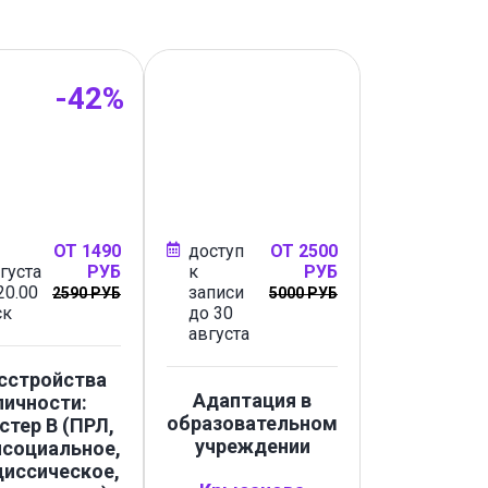
-42%
ОТ 1490
доступ
ОТ 2500
густа
РУБ
к
РУБ
20.00
записи
2590 РУБ
5000 РУБ
ск
до 30
августа
сстройства
Адаптация в
личности:
образовательном
стер B (ПРЛ,
учреждении
исоциальное,
циссическое,