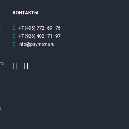
КОНТАКТЫ
я
+7 (495) 772–69–76
+7 (926) 402–71–97
info@psymama.ru
го
й