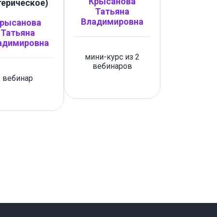
Крысанова
терическое)
Татьяна
Владимировна
рысанова
Татьяна
адимировна
мини-курс из 2
вебинаров
вебинар