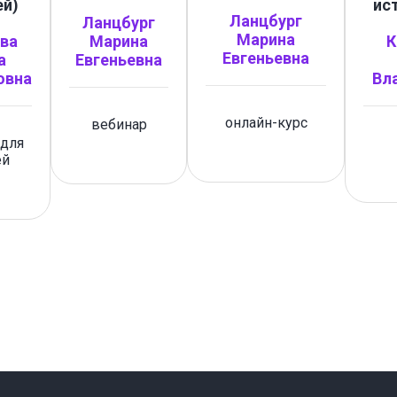
ей)
ис
Ланцбург
Ланцбург
Марина
ва
Марина
К
Евгеньевна
а
Евгеньевна
овна
Вл
онлайн-курс
вебинар
 для
ей