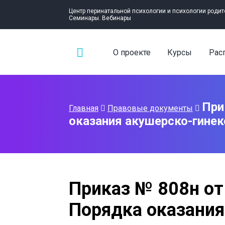
Центр перинатальной психологии и психологии родит
Семинары. Вебинары
О проекте
Курсы
Рас
При
Главная
Правовые документы
оказания акушерско-гине
Приказ № 808н от
Порядка оказания