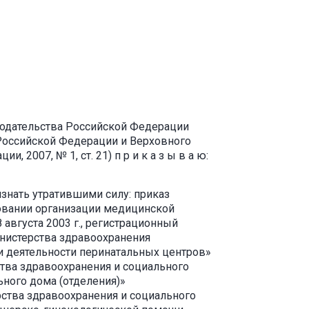
онодательства Российской Федерации
 Российской Федерации и Верховного
 2007, № 1, ст. 21) п р и к а з ы в а ю:
знать утратившими силу: приказ
вовании организации медицинской
вгуста 2003 г., регистрационный
инистерства здравоохранения
ии деятельности перинатальных центров»
ства здравоохранения и социального
ьного дома (отделения)»
рства здравоохранения и социального