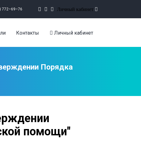
Личный кабинет
5) 772–69–76
ли
Контакты
Личный кабинет
утверждении Порядка
верждении
ской помощи"