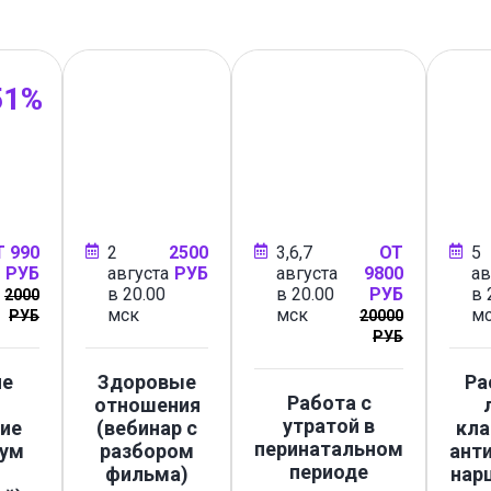
51%
Т 990
2
2500
3,6,7
ОТ
5
РУБ
августа
РУБ
августа
9800
ав
в 20.00
в 20.00
РУБ
в 
2000
мск
мск
м
РУБ
20000
РУБ
ие
Здоровые
Ра
Работа с
отношения
утратой в
ие
(вебинар с
кла
перинатальном
кум
разбором
ант
периоде
фильма)
нар