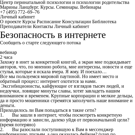
Центр перинатальной психологии и психологии родительства
Марины Ланцбург. Курсы. Семинары. Вебинары
+7 (495) 772–69–76
Личный кабинет
О проекте
Курсы
Расписание
Консультации
Библиотека
Преподаватели
Контакты
Личный кабинет
Безопасность в интернете
Сообщить о старте следующего потока
вебинар
2 часа
Захожу в инет за конкретной книгой, а экран мне подкидывает
авторов, что, по мнению робота, мне интересны, новости и еще
стулья, которые я искала вчера. Я жму. И поехало…
Все мы пользуемся мировой паутиной. Но имеет место и
обратный процесс: интернет охотится за нами.
Эксгибиционисты, кайфующие от взглядов тысяч людей, и
недоучки, ловящие минуты славы, хотят завладеть нашим
вниманием и временем. Крупные корпорации и мелкие дельцы,
да и просто мошенники стремятся заполучить наше внимание и
деньги.
Приходилось ли Вам попадаться в такие сети?
1. Вы зашли в интернет, чтобы посмотреть конкретную
информацию и зависли, далеко уйдя от первоначальной цели?
(время потеряно)
2. Вы разослали поступившую к Вам в мессенджер
информацию друзьям, а она оказалась фейком? (удар по