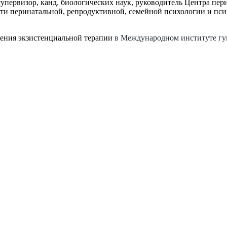
упервизор, канд. биологических наук, руководитель Центра пе
сти перинатальной, репродуктивной, семейной психологии и пс
чения экзистенциальной терапии
в Международном институте гу