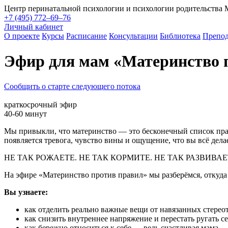
Центр перинатальной психологии и психологии родительства
+7 (495) 772–69–76
Личный кабинет
О проекте
Курсы
Расписание
Консультации
Библиотека
Препод
Эфир для мам «Материнство 
Сообщить о старте следующего потока
краткосрочный эфир
40-60 минут
Мы привыкли, что материнство — это бесконечный список прави
появляется тревога, чувство вины и ощущение, что вы всё делае
НЕ ТАК РОЖАЕТЕ. НЕ ТАК КОРМИТЕ. НЕ ТАК РАЗВИВАЕТ
На эфире «Материнство против правил» мы разберёмся, откуда 
Вы узнаете:
как отделить реально важные вещи от навязанных стерео
как снизить внутреннее напряжение и перестать ругать с
как бережно относиться к себе — ведь счастливая мама — 