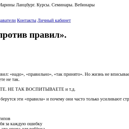
 Марины Ланцбург. Курсы. Семинары. Вебинары
аватели
Контакты
Личный кабинет
против правил».
л: «надо», «правильно», «так принято». Но жизнь не вписываетс
те не так.
Е. НЕ ТАК ВОСПИТЫВАЕТЕ и т.д.
берутся эти «правила» и почему они часто только усиливают стр
типов
ебя за каждую ошибку
это опора для ребёнка.