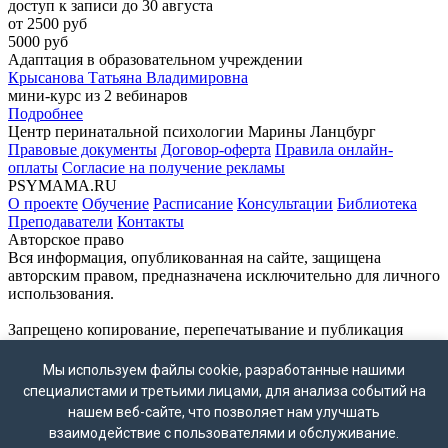
доступ к записи до 30 августа
от 2500 руб
5000 руб
Адаптация в образовательном учреждении
Крысанова Татьяна Владимировна
мини-курс из 2 вебинаров
Подробнее
Центр перинатальной психологии Марины Ланцбург
Правовые документы
Договор-оферта
Правила онлайн-
оплаты
Согласие на получение рекламы
PSYMAMA.RU
О проекте
Обучение
Расписание
Консультации
Библиотека
Преподаватели
Контакты
Авторское право
Вся информация, опубликованная на сайте, защищена
авторским правом, предназначена исключительно для личного
использования.
Запрещено копирование, перепечатывание и публикация
материалов сайта без письменного согласия владельца.
ВНИМАНИЕ!
Мы используем файлы cookie, разработанные нашими
Мессенджер WhatsApp принадлежат компании Meta Platforms
специалистами и третьими лицами, для анализа событий на
Inc., деятельность которой признана экстремистской и
нашем веб-сайте, что позволяет нам улучшать
запрещена на территории России.
взаимодействие с пользователями и обслуживание.
Контакты