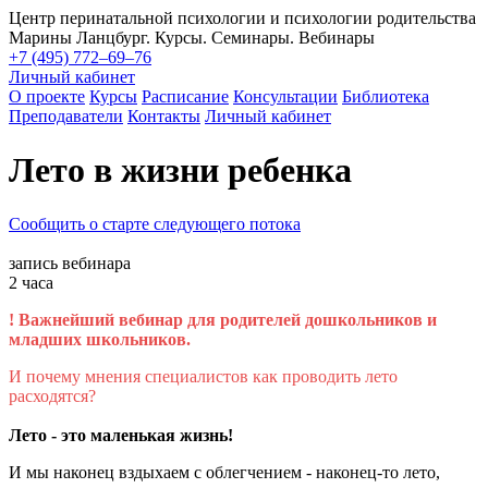
Центр перинатальной психологии и психологии родительства
Марины Ланцбург. Курсы. Семинары. Вебинары
+7 (495) 772–69–76
Личный кабинет
О проекте
Курсы
Расписание
Консультации
Библиотека
Преподаватели
Контакты
Личный кабинет
Лето в жизни ребенка
Сообщить о старте следующего потока
запись вебинара
2 часа
! Важнейший вебинар для родителей дошкольников и
младших школьников.
И почему мнения специалистов как проводить лето
расходятся?
Лето - это маленькая жизнь!
И мы наконец вздыхаем с облегчением - наконец-то лето,