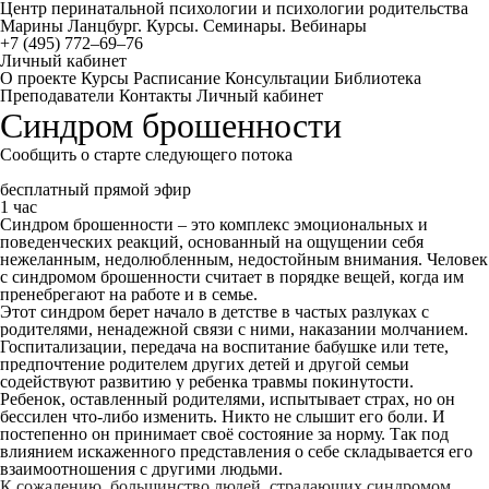
Центр перинатальной психологии и психологии родительства
Марины Ланцбург. Курсы. Семинары. Вебинары
+7 (495) 772–69–76
Личный кабинет
О проекте
Курсы
Расписание
Консультации
Библиотека
Преподаватели
Контакты
Личный кабинет
Синдром брошенности
Сообщить о старте следующего потока
бесплатный прямой эфир
1 час
Синдром брошенности – это комплекс эмоциональных и
поведенческих реакций, основанный на ощущении себя
нежеланным, недолюбленным, недостойным внимания. Человек
с синдромом брошенности считает в порядке вещей, когда им
пренебрегают на работе и в семье.
Этот синдром берет начало в детстве в частых разлуках с
родителями, ненадежной связи с ними, наказании молчанием.
Госпитализации, передача на воспитание бабушке или тете,
предпочтение родителем других детей и другой семьи
содействуют развитию у ребенка травмы покинутости.
Ребенок, оставленный родителями, испытывает страх, но он
бессилен что-либо изменить. Никто
не слышит его боли. И
постепенно он принимает своё состояние за норму. Так под
влиянием искаженного представления о себе складывается его
взаимоотношения с другими людьми.
К сожалению, большинство людей, страдающих синдромом