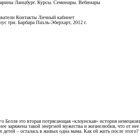
Марины Ланцбург. Курсы. Семинары. Вебинары
ватели
Контакты
Личный кабинет
ус три. Барбара Пахль-Эберхарт, 2012 г.
го Белля это вторая потрясающая «клоунская» история немецкоя
нее заряжена такой энергией мужества и жизнелюбия, что от нее
 детей – осталась в живых одна мама. Как ей жить после этого? 