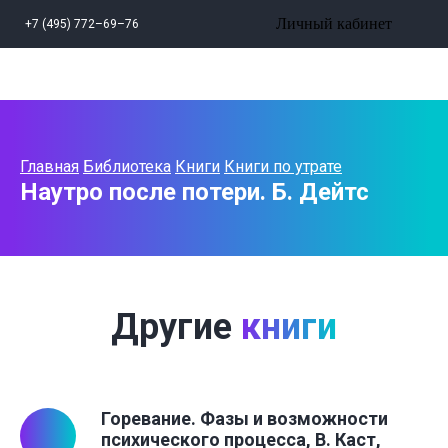
Личный кабинет
+7 (495) 772–69–76
Главная
Библиотека
Книги
Книги по утрате
Наутро после потери. Б. Дейтс
Другие
книги
Горевание. Фазы и возможности
психического процесса, В. Каст,