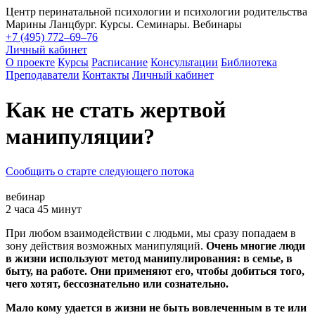
Центр перинатальной психологии и психологии родительства
Марины Ланцбург. Курсы. Семинары. Вебинары
+7 (495) 772–69–76
Личный кабинет
О проекте
Курсы
Расписание
Консультации
Библиотека
Преподаватели
Контакты
Личный кабинет
Как не стать жертвой
манипуляции?
Сообщить о старте следующего потока
вебинар
2 часа 45 минут
При любом взаимодействии с людьми, мы сразу попадаем в
зону действия возможных манипуляций.
Очень многие люди
в жизни используют метод манипулирования: в семье, в
быту, на работе. Они применяют его, чтобы добиться того,
чего хотят, бессознательно или сознательно.
Мало кому удается в жизни не быть вовлеченным в те или