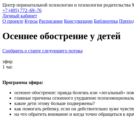
Центр перинатальной психологии и психологии родительства
+7 (495) 772–69–76
Личный кабинет
О проекте
Курсы
Расписание
Консультации
Библиотека
Препод
Осеннее обострение у детей
Сообщить о старте следующего потока
эфир
1 час
Программа эфира:
осеннее обострение: правда болезнь или «легальный» пов
главные причины сезонного ухудшение психоэмоциональн
какие дети этому больше подвержены?
как помогать ребенку, если он действительно хуже чувств
на что обратить внимание и когда точно обращаться к вра