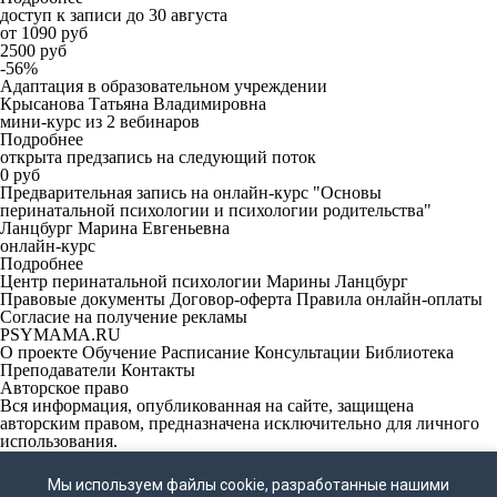
доступ к записи до 30 августа
от 1090 руб
2500 руб
-56%
Адаптация в образовательном учреждении
Крысанова Татьяна Владимировна
мини-курс из 2 вебинаров
Подробнее
открыта предзапись на следующий поток
0 руб
Предварительная запись на онлайн-курс "Основы
перинатальной психологии и психологии родительства"
Ланцбург Марина Евгеньевна
онлайн-курс
Подробнее
Центр перинатальной психологии Марины Ланцбург
Правовые документы
Договор-оферта
Правила онлайн-оплаты
Согласие на получение рекламы
PSYMAMA.RU
О проекте
Обучение
Расписание
Консультации
Библиотека
Преподаватели
Контакты
Авторское право
Вся информация, опубликованная на сайте, защищена
авторским правом, предназначена исключительно для личного
использования.
Запрещено копирование, перепечатывание и публикация
Мы используем файлы cookie, разработанные нашими
материалов сайта без письменного согласия владельца.