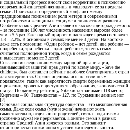
и социальный прогресс вносят свои коррективы в психологию
современной азиатской женщины и «выводят» ее за пределы
семьи. Происходит определенный конфликт между
традиционным пониманием роли матери и современными
потребностями женщины в социуме и личностном развитии.
Особенностью Средней Азии является высокая деторождаемость
– за последние 100 лет численность населения выросла более
чем в 5.5 раз. Ежегодный прирост в настоящее время составляет
1.8—2.2%. В основном в семьях не менее 3 детей. На востоке
даже есть пословица: «Один ребенок – нет детей, два ребенка —
полребенка, три ребенка – один ребенок», то есть семья
считается полноценной тогда, когда в семье рождаются
и вырастают не менее 3 детей.
Согласно исследованию международной организации,
занимающейся защитой прав детей по всему миру, «Save the
children», был составлен рейтинг наиболее благоприятных стран
для материнства. Страны оценивались по различным
показателям, таким как вероятность смерти беременных женщин
и рожениц, уровень и доступность образования, экономический
статус. По данному рейтингу, Узбекистан занимает 118 место,
Киргизия – 60, Таджикистан – 127, по Туркмении данных нет
[2].
Основная социальная структура общества – это межпоколенная
семья. Даже если семья (муж и жена) начинают жить
самостоятельно, отдельно от родителей, связь с родителями
(особенно мужа) не прерывается. Понятие семьи в разных
странах Средней Азии является разным. Это зависит
от исторически сложившихся устоев жизнедеятельности.