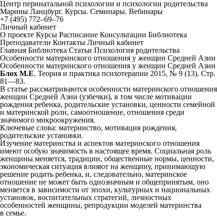
Центр перинатальной психологии и психологии родительства
Марины Ланцбург. Курсы. Семинары. Вебинары
+7 (495) 772–69–76
Личный кабинет
О проекте
Курсы
Расписание
Консультации
Библиотека
Преподаватели
Контакты
Личный кабинет
Главная
Библиотека
Статьи
Психология родительства
Особенности материнского отношения у женщин Средней Азии
Особенности материнского отношения у женщин Средней Азии
Блох М.Е
. Теория и практика психотерапии 2015, № 9 (13). Стр.
81—83.
В статье рассматриваются особенности материнского отношения
женщин Средней Азии (узбечки), в том числе мотивации
рождения ребенка, родительские установки, ценности семейной
и материнской роли, самоотношение, отношения среди
значимого микроокружения.
Ключевые слова: материнство, мотивация рождения,
родительские установки.
Изучение материнства и аспектов материнского отношения
имеют особую значимость в настоящее время. Социальная роль
женщины меняется, традиции, общественные нормы, ценности,
экономическая ситуация влияют на женщину, принимающую
решение родить ребенка, и, следовательно, материнское
отношение не может быть однозначным и общепринятым, оно
меняется в зависимости от эпохи, культурных и национальных
установок, воспитательных стратегий, личностных
особенностей женщины, репродукции моделей материнства
в семье.