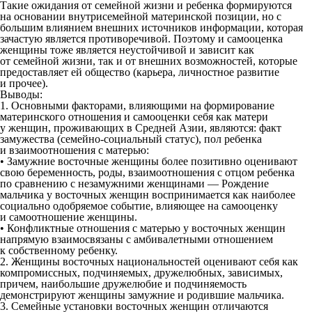
Такие ожидания от семейной жизни и ребенка формируются
на основании внутрисемейной материнской позиции, но с
большим влиянием внешних источников информации, которая
зачастую является противоречивой. Поэтому и самооценка
женщины тоже является неустойчивой и зависит как
от семейной жизни, так и от внешних возможностей, которые
предоставляет ей общество (карьера, личностное развитие
и прочее).
Выводы:
1. Основными факторами, влияющими на формирование
материнского отношения и самооценки себя как матери
у женщин, проживающих в Средней Азии, являются: факт
замужества (семейно-социальный статус), пол ребенка
и взаимоотношения с матерью:
• Замужние восточные женщины более позитивно оценивают
свою беременность, роды, взаимоотношения с отцом ребенка
по сравнению с незамужними женщинами — Рождение
мальчика у восточных женщин воспринимается как наиболее
социально одобряемое событие, влияющее на самооценку
и самоотношение женщины.
• Конфликтные отношения с матерью у восточных женщин
напрямую взаимосвязаны с амбивалетными отношением
к собственному ребенку.
2. Женщины восточных национальностей оценивают себя как
компромиссных, подчиняемых, дружелюбных, зависимых,
причем, наибольшие дружелюбие и подчиняемость
демонстрируют женщины замужние и родившие мальчика.
3. Семейные установки восточных женщин отличаются