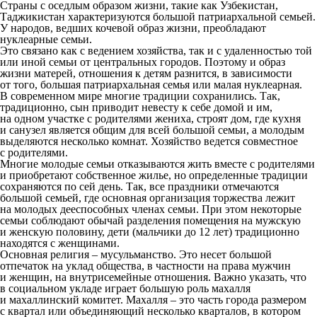
Страны с оседлым образом жизни, такие как Узбекистан,
Таджикистан характеризуются большой патриархальной семьей.
У народов, ведших кочевой образ жизни, преобладают
нуклеарные семьи.
Это связано как с ведением хозяйства, так и с удаленностью той
или иной семьи от центральных городов. Поэтому и образ
жизни матерей, отношения к детям разнится, в зависимости
от того, большая патриархальная семья или малая нуклеарная.
В современном мире многие традиции сохранились. Так,
традиционно, сын приводит невесту к себе домой и им,
на одном участке с родителями жениха, строят дом, где кухня
и санузел является общим для всей большой семьи, а молодым
выделяются несколько комнат. Хозяйство ведется совместное
с родителями.
Многие молодые семьи отказываются жить вместе с родителями
и приобретают собственное жилье, но определенные традиции
сохраняются по сей день. Так, все праздники отмечаются
большой семьей, где основная организация торжества лежит
на молодых дееспособных членах семьи. При этом некоторые
семьи соблюдают обычай разделения помещения на мужскую
и женскую половину, дети (мальчики до 12 лет) традиционно
находятся с женщинами.
Основная религия – мусульманство. Это несет большой
отпечаток на уклад общества, в частности на права мужчин
и женщин, на внутрисемейные отношения. Важно указать, что
в социальном укладе играет большую роль махалля
и махаллинский комитет. Махалля – это часть города размером
с квартал или объединяющий несколько кварталов, в котором