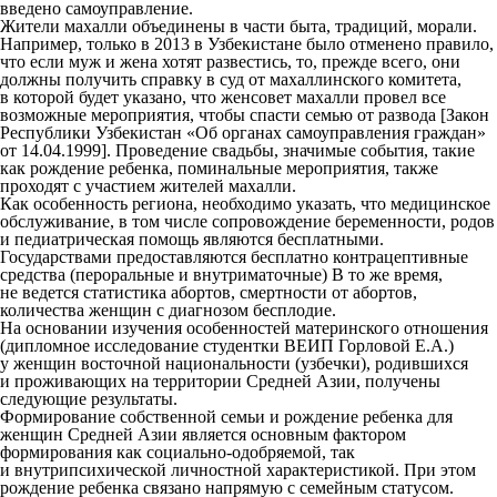
введено самоуправление.
Жители махалли объединены в части быта, традиций, морали.
Например, только в 2013 в Узбекистане было отменено правило,
что если муж и жена хотят развестись, то, прежде всего, они
должны получить справку в суд от махаллинского комитета,
в которой будет указано, что женсовет махалли провел все
возможные мероприятия, чтобы спасти семью от развода [Закон
Республики Узбекистан «Об органах самоуправления граждан»
от 14.04.1999]. Проведение свадьбы, значимые события, такие
как рождение ребенка, поминальные мероприятия, также
проходят с участием жителей махалли.
Как особенность региона, необходимо указать, что медицинское
обслуживание, в том числе сопровождение беременности, родов
и педиатрическая помощь являются бесплатными.
Государствами предоставляются бесплатно контрацептивные
средства (пероральные и внутриматочные) В то же время,
не ведется статистика абортов, смертности от абортов,
количества женщин с диагнозом бесплодие.
На основании изучения особенностей материнского отношения
(дипломное исследование студентки ВЕИП Горловой Е.А.)
у женщин восточной национальности (узбечки), родившихся
и проживающих на территории Средней Азии, получены
следующие результаты.
Формирование собственной семьи и рождение ребенка для
женщин Средней Азии является основным фактором
формирования как социально-одобряемой, так
и внутрипсихической личностной характеристикой. При этом
рождение ребенка связано напрямую с семейным статусом.