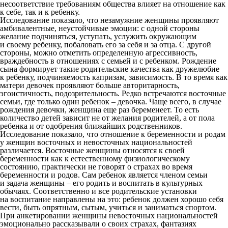
несоответствие требованиям общества влияет на отношение как
к себе, так и к ребенку.
Исследование показало, что незамужние женщины проявляют
амбивалентные, неустойчивые эмоции: с одной стороны
желание подчиняться, уступать, услужить окружающим
и своему ребенку, побаловать его за себя и за отца. С другой
стороны, можно отметить определенную агрессивность,
враждебность в отношениях с семьей и с ребенком. Рождение
сына формирует такие родительские качества как дружелюбие
к ребенку, подчиняемость капризам, зависимость. В то время как
матери девочек проявляют больше авторитарность,
эгоистичность, подозрительность. Редко встречаются восточные
семьи, где только один ребенок – девочка. Чаще всего, в случае
рождения девочки, женщина еще раз беременеет. То есть
количество детей зависит не от желания родителей, а от пола
ребенка и от одобрения ближайших родственников.
Исследование показало, что отношение к беременности и родам
у женщин восточных и невосточных национальностей
различается. Восточные женщины относятся к своей
беременности как к естественному физиологическому
состоянию, практически не говорят о страхах во время
беременности и родов. Сам ребенок является членом семьи
и задача женщины – его родить и воспитать в культурных
обычаях. Соответственно и все родительские установки
на воспитание направлены на это: ребенок должен хорошо себя
вести, быть опрятным, сытым, учиться и заниматься спортом.
При анкетировании женщины невосточных национальностей
эмоционально рассказывали о своих страхах, фантазиях