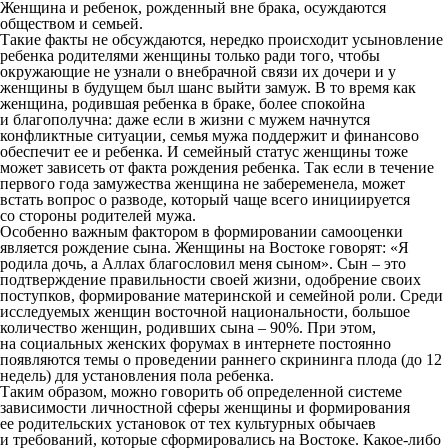
Женщина и ребенок, рожденный вне брака, осуждаются
обществом и семьей.
Такие факты не обсуждаются, нередко происходит усыновление
ребенка родителями женщины только ради того, чтобы
окружающие не узнали о внебрачной связи их дочери и у
женщины в будущем был шанс выйти замуж. В то время как
женщина, родившая ребенка в браке, более спокойна
и благополучна: даже если в жизни с мужем начнутся
конфликтные ситуации, семья мужа поддержит и финансово
обеспечит ее и ребенка. И семейный статус женщины тоже
может зависеть от факта рождения ребенка. Так если в течение
первого года замужества женщина не забеременела, может
встать вопрос о разводе, который чаще всего инициируется
со стороны родителей мужа.
Особенно важным фактором в формировании самооценки
является рождение сына. Женщины на Востоке говорят: «Я
родила дочь, а Аллах благословил меня сыном». Сын – это
подтверждение правильности своей жизни, одобрение своих
поступков, формирование материнской и семейной роли. Среди
исследуемых женщин восточной национальности, большое
количество женщин, родивших сына – 90%. При этом,
на социальных женских форумах в интернете постоянно
появляются темы о проведении раннего скрининга плода (до 12
недель) для установления пола ребенка.
Таким образом, можно говорить об определенной системе
зависимости личностной сферы женщины и формирования
ее родительских установок от тех культурных обычаев
и требований, которые сформировались на Востоке. Какое-либо