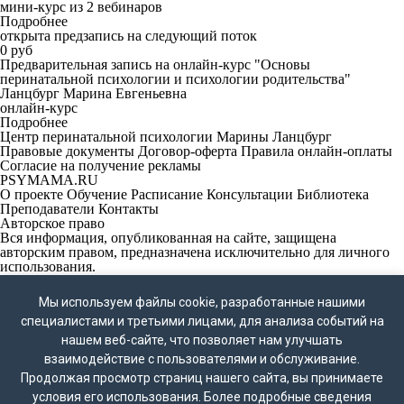
мини-курс из 2 вебинаров
Подробнее
открыта предзапись на следующий поток
0 руб
Предварительная запись на онлайн-курс "Основы
перинатальной психологии и психологии родительства"
Ланцбург Марина Евгеньевна
онлайн-курс
Подробнее
Центр перинатальной психологии Марины Ланцбург
Правовые документы
Договор-оферта
Правила онлайн-оплаты
Согласие на получение рекламы
PSYMAMA.RU
О проекте
Обучение
Расписание
Консультации
Библиотека
Преподаватели
Контакты
Авторское право
Вся информация, опубликованная на сайте, защищена
авторским правом, предназначена исключительно для личного
использования.
Запрещено копирование, перепечатывание и публикация
Мы используем файлы cookie, разработанные нашими
материалов сайта без письменного согласия владельца.
специалистами и третьими лицами, для анализа событий на
ВНИМАНИЕ!
Мессенджер WhatsApp принадлежат компании Meta Platforms
нашем веб-сайте, что позволяет нам улучшать
Inc., деятельность которой признана экстремистской и
взаимодействие с пользователями и обслуживание.
запрещена на территории России.
Продолжая просмотр страниц нашего сайта, вы принимаете
Контакты
+7 (495) 772–69–76
условия его использования. Более подробные сведения