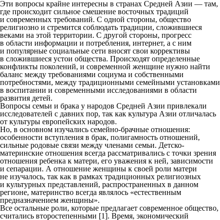
Эти вопросы крайне интересны в странах Средней Азии — там,
где происходит сильное смешение восточных традиций
и современных требований. С одной стороны, общество
религиозно и стремится соблюдать традиции, сложившиеся
веками на этой территории. С другой стороны, прогресс
в области информации и потребления, интернет, а с ним
и популярные социальные сети вносят свои коррективы
в сложившиеся устои общества. Происходят определенные
конфликты поколений, и современной женщине нужно найти
баланс между требованиями социума и собственными
потребностями, между традиционными семейными установками
в воспитании и современными исследованиями в области
развития детей.
Вопросы семьи и брака у народов Средней Азии привлекали
исследователей с давних пор, так как культура Азии отличалась
от культуры европейских народов.
Но, в основном изучались семейно-брачные отношения:
особенности вступления в брак, полигамность отношений,
сильные родовые связи между членами семьи. Детско-
материнские отношения всегда рассматривались с точки зрения
отношения ребенка к матери, его уважения к ней, зависимости
и сепарации. А отношение женщины к своей роли матери
не изучалось, так как в рамках традиционных религиозных
и культурных представлений, распространенных в данном
регионе, материнство всегда являлось «естественным
предназначением женщины».
Все остальные роли, которые предлагает современное общество,
считались второстепенными [1]. Время, экономический