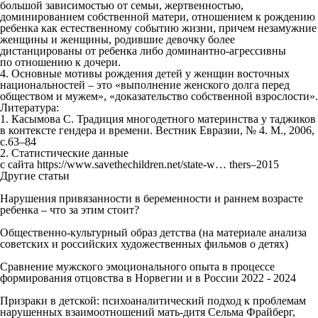
большой зависимостью от семьи, жертвенностью,
доминированием собственной матери, отношением к рождению
ребенка как естественному событию жизни, причем незамужние
женщины и женщины, родившие девочку более
дистанцированы от ребенка либо доминантно-агрессивны
по отношению к дочери.
4. Основные мотивы рождения детей у женщин восточных
национальностей – это «выполнение женского долга перед
обществом и мужем», «доказательство собственной взрослости».
Литература:
1. Касымова С. Традиция многодетного материнства у таджиков
в контексте гендера и времени. Вестник Евразии, № 4. М., 2006,
с.63–84
2. Статистические данные
с сайта
https://www.savethechildren.net/state-w… thers–2015
Другие
статьи
Нарушения привязанности в беременности и раннем возрасте
ребенка – что за этим стоит?
Общественно-культурный образ детства (на материале анализа
советских и российских художественных фильмов о детях)
Сравнение мужского эмоционального опыта в процессе
формирования отцовства в Норвегии и в России 2022 - 2024
Призраки в детской: психоаналитический подход к проблемам
нарушенных взаимоотношений мать-дитя Сельма Фрайберг,