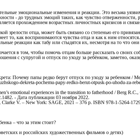
ельные эмоциональные изменения и реакции. Это весьма уязви
ности - до трудных эмоций таких, как чувство отверженности, 
епляется прохождением возрастных личностных кризисов и связ
кой зрелости отца, может быть связано со степенью его привяза
ет то, как воспринимаются чувства отца и как к ним относятся
ые реакции как табу или стыдятся их, несмотря на то что они 
ается в том, чтобы помочь отцам больше рассказать о своих со
ошения с супругой и отпуск по уходу за ребёнком, заметно, ок
ета: Почему папы редко берут отпуск по уходу за ребенком / Ме
usy-muzhskogo-dekreta-pochemu-papy-redko-berut-otpusk-po-uhodu-za-
men’s emotional experiences in the transition to fatherhood / Berg R.
op2.1482. - Дата публикации 03 ноября 2022.
 V., Clarke V. – New York: SAGE, 2021 – 376 p. ISBN 978-1-5264-1729
енка – что за этим стоит?
оветских и российских художественных фильмов о детях)