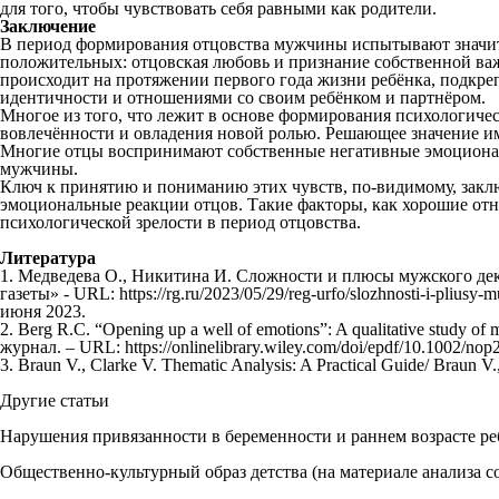
для того, чтобы чувствовать себя равными как родители.
Заключение
В период формирования отцовства мужчины испытывают значит
положительных: отцовская любовь и признание собственной важ
происходит на протяжении первого года жизни ребёнка, подкр
идентичности и отношениями со своим ребёнком и партнёром.
Многое из того, что лежит в основе формирования психологичес
вовлечённости и овладения новой ролью. Решающее значение име
Многие отцы воспринимают собственные негативные эмоциональн
мужчины.
Ключ к принятию и пониманию этих чувств, по-видимому, заключ
эмоциональные реакции отцов. Такие факторы, как хорошие отн
психологической зрелости в период отцовства.
Литература
1. Медведева О., Никитина И. Сложности и плюсы мужского декр
газеты» - URL: https://rg.ru/2023/05/29/reg-urfo/slozhnosti-i-pli
июня 2023.
2. Berg R.C. “Opening up a well of emotions”: A qualitative study of 
журнал. – URL: https://onlinelibrary.wiley.com/doi/epdf/10.1002/n
3. Braun V., Clarke V. Thematic Analysis: A Practical Guide/ Braun
Другие
статьи
Нарушения привязанности в беременности и раннем возрасте реб
Общественно-культурный образ детства (на материале анализа с