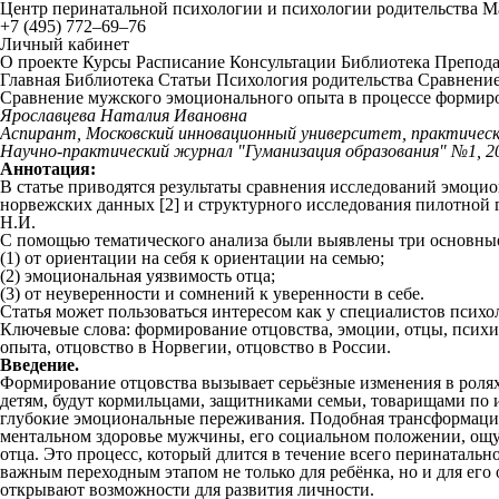
Центр перинатальной психологии и психологии родительства 
+7 (495) 772–69–76
Личный кабинет
О проекте
Курсы
Расписание
Консультации
Библиотека
Препода
Главная
Библиотека
Статьи
Психология родительства
Сравнение
Сравнение мужского эмоционального опыта в процессе формиров
Ярославцева Наталия Ивановна
Аспирант, Московский инновационный университет, практически
Научно-практический журнал "Гуманизация образования" №1, 2
Аннотация:
В статье приводятся результаты сравнения исследований эмоц
норвежских данных [2] и структурного исследования пилотной
Н.И.
С помощью тематического анализа были выявлены три основные
(1) от ориентации на себя к ориентации на семью;
(2) эмоциональная уязвимость отца;
(3) от неуверенности и сомнений к уверенности в себе.
Статья может пользоваться интересом как у специалистов психо
Ключевые слова: формирование отцовства, эмоции, отцы, психич
опыта, отцовство в Норвегии, отцовство в России.
Введение.
Формирование отцовства вызывает серьёзные изменения в ролях
детям, будут кормильцами, защитниками семьи, товарищами по 
глубокие эмоциональные переживания. Подобная трансформация 
ментальном здоровье мужчины, его социальном положении, ощу
отца. Это процесс, который длится в течение всего перинатальн
важным переходным этапом не только для ребёнка, но и для его 
открывают возможности для развития личности.