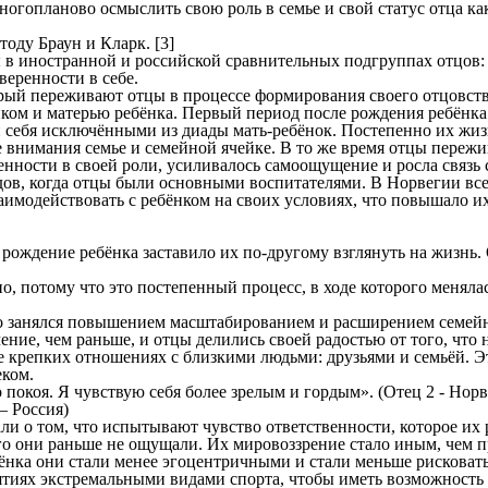
ногопланово осмыслить свою роль в семье и свой статус отца ка
оду Браун и Кларк. [3]
в иностранной и российской сравнительных подгруппах отцов: (1
веренности в себе.
й переживают отцы в процессе формирования своего отцовства
ком и матерью ребёнка. Первый период после рождения ребёнка
и себя исключёнными из диады мать-ребёнок. Постепенно их жиз
е внимания семье и семейной ячейке. В то же время отцы переж
ренности в своей роли, усиливалось самоощущение и росла связ
иодов, когда отцы были основными воспитателями. В Норвегии вс
аимодействовать с ребёнком на своих условиях, что повышало и
 рождение ребёнка заставило их по-другому взглянуть на жизнь.
о, потому что это постепенный процесс, в ходе которого менялас
о занялся повышением масштабированием и расширением семейно
ие, чем раньше, и отцы делились своей радостью от того, что н
ее крепких отношениях с близкими людьми: друзьями и семьёй. 
еком.
покоя. Я чувствую себя более зрелым и гордым». (Отец 2 - Норв
– Россия)
и о том, что испытывают чувство ответственности, которое их ра
го они раньше не ощущали. Их мировоззрение стало иным, чем п
нка они стали менее эгоцентричными и стали меньше рисковать,
ятиях экстремальными видами спорта, чтобы иметь возможность 