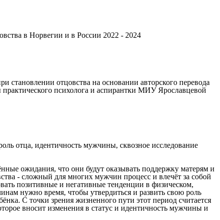
вства в Норвегии и в России 2022 - 2024
ри становлении отцовства на основании авторского перевода
ы практического психолога и аспирантки МИУ Ярославцевой
 роль отца, идентичность мужчины, сквозное исследование
ённые ожидания, что они будут оказывать поддержку матерям и
ства - сложный для многих мужчин процесс и влечёт за собой
вать позитивные и негативные тенденции в физическом,
нам нужно время, чтобы утвердиться и развить свою роль
бёнка. С точки зрения жизненного пути этот период считается
которое вносит изменения в статус и идентичность мужчины и