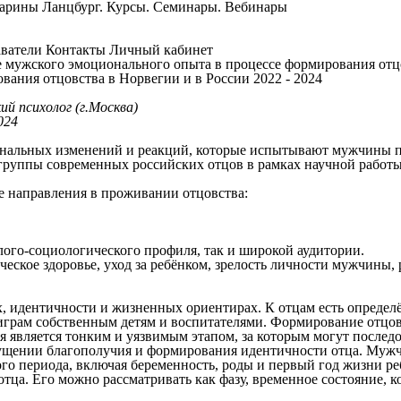
Марины Ланцбург. Курсы. Семинары. Вебинары
ватели
Контакты
Личный кабинет
 мужского эмоционального опыта в процессе формирования отцо
ания отцовства в Норвегии и в России 2022 - 2024
й психолог (г.Москва)
024
иональных изменений и реакций, которые испытывают мужчины п
 группы современных российских отцов в рамках научной работ
 направления в проживании отцовства:
лого-социологического профиля, так и широкой аудитории.
еское здоровье, уход за ребёнком, зрелость личности мужчины,
, идентичности и жизненных ориентирах. К отцам есть определ
играм собственным детям и воспитателями. Формирование отцов
является тонким и уязвимым этапом, за которым могут последо
щении благополучия и формирования идентичности отца. Мужчи
ого периода, включая беременность, роды и первый год жизни ре
отца. Его можно рассматривать как фазу, временное состояние, 