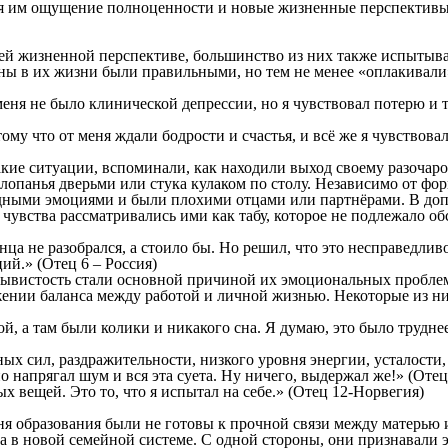
ая им ощущение полноценности и новые жизненные перспективы
оей жизненной перспективе, большинство из них также испытыва
ны в их жизни были правильными, но тем не менее «оплакивали» 
ня не было клинической депрессии, но я чувствовал потерю и то
ому что от меня ждали бодрости и счастья, и всё же я чувствовал
кие ситуации, вспоминали, как находили выход своему разочар
хлопанья дверьми или стука кулаком по столу. Независимо от ф
рудными эмоциями и были плохими отцами или партнёрами. В доп
вства рассматривались ими как табу, которое не подлежало обс
нца не разобрался, а стоило бы. Но решил, что это несправедлив
ий.» (Отец 6 – Россия)
ерывистость стали основной причиной их эмоциональных пробле
ижении баланса между работой и личной жизнью. Некоторые из 
, а там были колики и никакого сна. Я думаю, это было труднее
ых сил, раздражительности, низкого уровня энергии, усталости,
 напрягал шум и вся эта суета. Ну ничего, выдержал же!» (Отец 
 вещей. Это то, что я испытал на себе.» (Отец 12-Норвегия)
ня образования были не готовы к прочной связи между матерью и
 в новой семейной системе. С одной стороны, они признавали эт