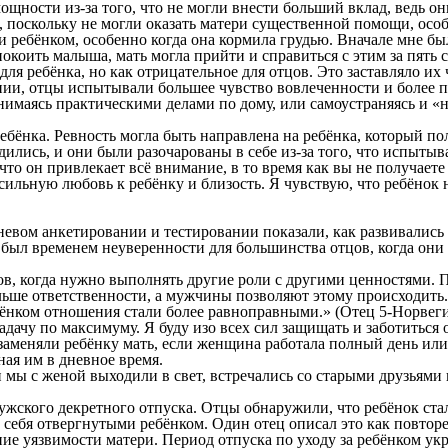
щности из-за того, что не могли внести больший вклад, ведь он
, поскольку не могли оказать матери существенной помощи, осо
ребёнком, особенно когда она кормила грудью. Вначале мне было
покоить малыша, мать могла прийти и справиться с этим за пять 
ля ребёнка, но как отрицательное для отцов. Это заставляло их
нии, отцы испытывали большее чувство вовлеченности и более п
маясь практическими делами по дому, или самоустраняясь и «не
ёнка. Ревность могла быть направлена на ребёнка, который пол
ились, и они были разочарованы в себе из-за того, что испытыва
то он привлекает всё внимание, в то время как вы не получаете
сильную любовь к ребёнку и близость. Я чувствую, что ребёнок 
вом анкетировании и тестировании показали, как развивались 
был временем неуверенности для большинства отцов, когда они
ов, когда нужно выполнять другие роли с другими ценностями. По
ьше ответственности, а мужчины позволяют этому происходить. 
ебёнком отношения стали более равноправными.» (Отец 5-Норвег
 задачу по максимуму. Я буду изо всех сил защищать и заботиться 
аменяли ребёнку мать, если женщина работала полный день или 
ая им в дневное время.
 мы с женой выходили в свет, встречались со старыми друзьями
жского декретного отпуска. Отцы обнаружили, что ребёнок ста
 себя отвергнутыми ребёнком. Один отец описал это как повтор
ание уязвимости матери. Период отпуска по уходу за ребёнком 