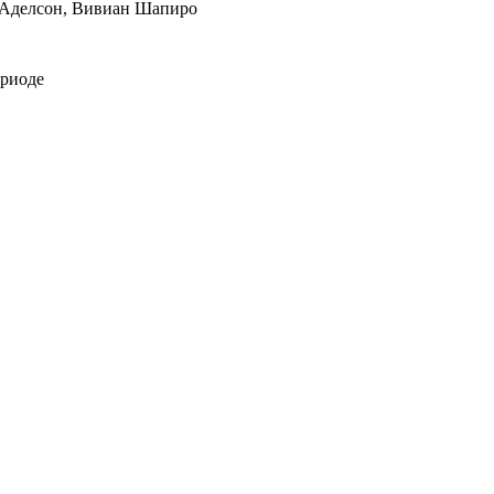
а Аделсон, Вивиан Шапиро
ериоде