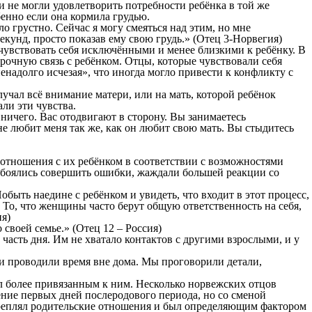
и не могли удовлетворить потребности ребёнка в той же
бенно если она кормила грудью.
 грустно. Сейчас я могу смеяться над этим, но мне
секунд, просто показав ему свою грудь.» (Отец 3-Норвегия)
 чувствовать себя исключёнными и менее близкими к ребёнку. В
рочную связь с ребёнком. Отцы, которые чувствовали себя
надолго исчезая», что иногда могло привести к конфликту с
учал всё внимание матери, или на мать, которой ребёнок
ли эти чувства.
 ничего. Вас отодвигают в сторону. Вы занимаетесь
не любит меня так же, как он любит свою мать. Вы стыдитесь
отношения с их ребёнком в соответствии с возможностями
 боялись совершить ошибки, жаждали большей реакции со
быть наедине с ребёнком и увидеть, что входит в этот процесс,
То, что женщины часто берут общую ответственность на себя,
ия)
о своей семье.» (Отец 12 – Россия)
часть дня. Им не хватало контактов с другими взрослыми, и у
 и проводили время вне дома. Мы проговорили детали,
л более привязанным к ним. Несколько норвежских отцов
ение первых дней послеродового периода, но со сменой
укреплял родительские отношения и был определяющим фактором