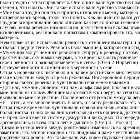
было трудно с этим справляться. Они описывали чувство беспомо
степени, что и мать. Они также испытывали чувство уязвимости
«Мне было трудно понять и принять отношения между матерью и 
потребовалось время, чтобы это понять. Как бы я ни старался ус
Грудное вскармливание было описано как нечто положительное д
случаях, когда ребёнок находился на искусственном вскармлива
исключёнными, реагировали попытками компенсировать это, зани
матерью.
Некоторые отцы испытывали ревность к отношениям матери и реб
отдавал предпочтение. Ревность была эмоцией, которой они стыд
«Мужчины могут немного ревновать супругу к ребёнку, потому ч
практичными, скучными вещами, в то время как мать развивает 
своей ревности и разочаровываетесь в себе.» (Отец 2-Норвегия)
От неуверенности и сомнений к уверенности в себе
Отцы в норвежских интервью и в нашем российском многоуровне
взаимодействия между отцом и ребёнком. Послеродовой период 
стороны своего ребёнка и чувствовали себя менее важными.
«Для нас, мужчин, полезно, что нам, альфа-самцам, бросают выз
мне пошло на пользу. Женщины автоматически берут на себя бол
вызвало во мне сочувствие. После моего отпуска по уходу за р
«Я – отец, а это многое значит. Я могу, и я хочу реализовать эту
Отцы также временами чувствовали себя одинокими, когда они з
большинства из них была лишь небольшая сеть общения, доступн
«Я предложил ввести систему дежурств и выходных. По очереди
договорились, и всем стало легче дышать!» (Отец 4 – Россия)
Динамика отношений между родителями изменилась во время му
заметили, что матери находили это обидным и даже чувствовали
родительских ролей. Это также дало ему более глубокое поним