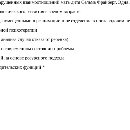
 нарушенных взаимоотношений мать-дитя Сельма Фрайберг, Эдн
логического развития в зрелом возрасте
та, помещенными в реанимационное отделение в послеродовом п
ьной психотерапии
нализа случая отказа от ребенка)
ы о современном состоянии проблемы
 на основе ресурсного подхода
одительских функций *