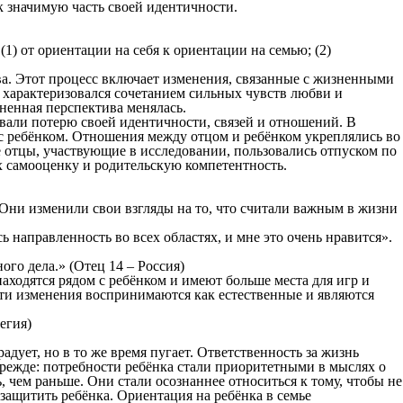
к значимую часть своей идентичности.
) от ориентации на себя к ориентации на семью; (2)
. Этот процесс включает изменения, связанные с жизненными
 характеризовался сочетанием сильных чувств любви и
ненная перспектива менялась.
ивали потерю своей идентичности, связей и отношений. В
ь с ребёнком. Отношения между отцом и ребёнком укреплялись во
е отцы, участвующие в исследовании, пользовались отпуском по
х самооценку и родительскую компетентность.
 Они изменили свои взгляды на то, что считали важным в жизни
ь направленность во всех областях, и мне это очень нравится».
го дела.» (Отец 14 – Россия)
аходятся рядом с ребёнком и имеют больше места для игр и
Эти изменения воспринимаются как естественные и являются
егия)
дует, но в то же время пугает. Ответственность за жизнь
режде: потребности ребёнка стали приоритетными в мыслях о
 чем раньше. Они стали осознаннее относиться к тому, чтобы не
защитить ребёнка. Ориентация на ребёнка в семье