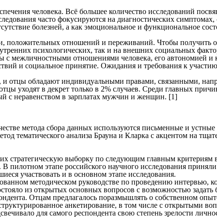
еспечения человека. Всё большее количество исследований посв
следования часто фокусируются на диагностических симптомах, 
отсутствие болезней, а как эмоциональное и функциональное со
и, положительных отношений и переживаний. Чтобы получить о
внутренних психологических, так и на внешних социальных факт
аны с межличностными отношениями человека, его автономией и
вий и социальное принятие. Ожидания и требования к участию 
, и отцы обладают индивидуальными правами, связанными, напри
цы уходят в декрет только в 2% случаев. Среди главных причин
ый с неравенством в зарплатах мужчин и женщин. [1]
честве метода сбора данных используются письменные и устные
од тематического анализа Брауна и Кларка с акцентом на тщат
х стратегическую выборку по следующим главным критериям вк
. В пилотном этапе российского научного исследования приняли
иеся участвовать и в основном этапе исследования.
ванном методическом руководстве по проведению интервью, ко
остояло из открытых основных вопросов с возможностью задать
ндента. Отцам предлагалось поразмышлять о собственном опыте, 
труктурированное анкетирование, в том числе с открытыми воп
дсвечивало для самого респондента свою степень зрелости личн