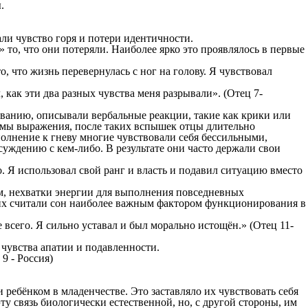
.
ли чувство горя и потери идентичности.
то, что они потеряли. Наиболее ярко это проявлялось в первые
, что жизнь перевернулась с ног на голову. Я чувствовал
, как эти два разных чувства меня разрывали». (Отец 7-
ованию, описывали вербальные реакции, такие как крики или
ормы выражения, после таких вспышек отцы длительно
олнение к гневу многие чувствовали себя бессильными,
уждению с кем-либо. В результате они часто держали свои
о. Я использовал свой ранг и власть и подавил ситуацию вместо
м, нехватки энергии для выполнения повседневных
них считали сон наиболее важным фактором функционирования в
 всего. Я сильно уставал и был морально истощён.» (Отец 11-
 чувства апатии и подавленности.
9 - Россия)
 ребёнком в младенчестве. Это заставляло их чувствовать себя
у связь биологически естественной, но, с другой стороны, им