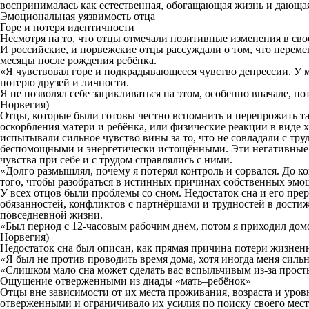
воспринималась как естественная, обогащающая жизнь и дающ
Эмоциональная уязвимость отца
Горе и потеря идентичности
Несмотря на то, что отцы отмечали позитивные изменения в св
И российские, и норвежские отцы рассуждали о том, что переме
месяцы после рождения ребёнка.
«Я чувствовал горе и подкрадывающееся чувство депрессии. У ме
потерю друзей и личности.
Я не позволял себе зацикливаться на этом, особенно вначале, пот
Норвегия)
Отцы, которые были готовы честно вспомнить и перепрожить та
оскорбления матери и ребёнка, или физические реакции в виде 
испытывали сильное чувство вины за то, что не совладали с т
беспомощными и энергетически истощёнными. Эти негативные чу
чувства при себе и с трудом справлялись с ними.
«Долго размышлял, почему я потерял контроль и сорвался. До ко
того, чтобы разобраться в истинных причинах собственных эмоц
У всех отцов были проблемы со сном. Недостаток сна и его пр
обязанностей, конфликтов с партнёршами и трудностей в дост
повседневной жизни.
«Был период с 12-часовым рабочим днём, потом я приходил домой
Норвегия)
Недостаток сна был описан, как прямая причина потери жизненн
«Я был не против проводить время дома, хотя иногда меня сильно
«Слишком мало сна может сделать вас вспыльчивым из-за простых
Ощущение отверженными из диады «мать–ребёнок»
Отцы вне зависимости от их места проживания, возраста и уров
отверженными и ограничивало их усилия по поиску своего места