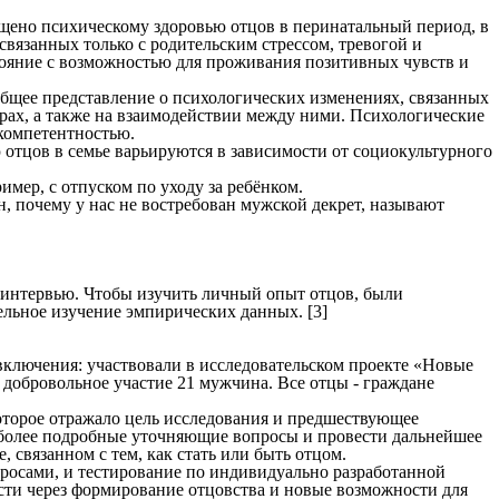
ящено психическому здоровью отцов в перинатальный период, в
связанных только с родительским стрессом, тревогой и
стояние с возможностью для проживания позитивных чувств и
бщее представление о психологических изменениях, связанных
орах, а также на взаимодействии между ними. Психологические
 компетентностью.
отцов в семье варьируются в зависимости от социокультурного
мер, с отпуском по уходу за ребёнком.
, почему у нас не востребован мужской декрет, называют
 интервью. Чтобы изучить личный опыт отцов, были
ельное изучение эмпирических данных. [3]
лючения: участвовали в исследовательском проекте «Новые
 добровольное участие 21 мужчина. Все отцы - граждане
торое отражало цель исследования и предшествующее
 более подробные уточняющие вопросы и провести дальнейшее
связанном с тем, как стать или быть отцом.
росами, и тестирование по индивидуально разработанной
ости через формирование отцовства и новые возможности для