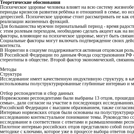
Теоретические обоснования
Психическое здоровье человека влияет на всю систему жизнеоб
периоды кризисов развития ребёнка и отношений в семье, но ис
депрессией. Психическое здоровье стоит рассматривать не как 
реализации жизненных функций.
Для большинства мужчин перинатальный период - время радост
с этим ролевым переходом, необходимо сделать акцент как на 
факторы, влияющие на психическое здоровье, могут быть связ
Социальные факторы могут включать подтверждение своих дейст
контекста.
В Норвегии в социуме поддерживается активная отцовская роль
В Российской Федерации по данным Фонда соцстрахования РФ от
стереотипы в обществе. Второй фактор экономический, связанн
Методы
Структура
Исследование имеет качественную индуктивную структуру, в ка
использованы полуструктурированные глубинные интервью и мет
Отбор респондентов и сбор данных
Норвежскими респондентами были выбраны 13 отцов, прошедши
семьи», дали согласие на участие в последующих исследованиях
Российской Федерации с высшим образованием, также согласивш
Интервью норвежских отцов были основаны на полуструктуриро
исследованию контекстуальное понимание темы. Руководство с
исследование в соответствии с ответами и размышлениями респо
Пилотное интервью российских отцов представляло собой полус
методике с ключами, которое уже в процессе выбора ответов по