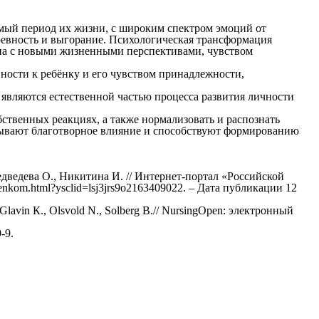
мый период их жизни, с широким спектром эмоций от
ревность и выгорание. Психологическая трансформация
ана с новыми жизненными перспективами, чувством
нности к ребёнку и его чувством принадлежности,
.
являются естественной частью процесса развития личности
бственных реакциях, а также нормализовать и распознать
азывают благотворное влияние и способствуют формированию
дведева О., Никитина И. // Интернет-портал «Российской
rebenkom.html?ysclid=lsj3jrs9o2163409022. – Дата публикации 12
C., Glavin К., Olsvold N., Solberg B.// NursingOpen: электронный
-9.