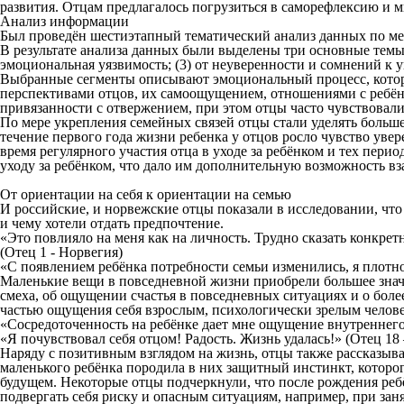
развития. Отцам предлагалось погрузиться в саморефлексию и м
Анализ информации
Был проведён шестиэтапный тематический анализ данных по мет
В результате анализа данных были выделены три основные темы 
эмоциональная уязвимость; (3) от неуверенности и сомнений к у
Выбранные сегменты описывают эмоциональный процесс, которы
перспективами отцов, их самоощущением, отношениями с ребён
привязанности с отвержением, при этом отцы часто чувствовал
По мере укрепления семейных связей отцы стали уделять больш
течение первого года жизни ребенка у отцов росло чувство уве
время регулярного участия отца в уходе за ребёнком и тех пер
уходу за ребёнком, что дало им дополнительную возможность вз
От ориентации на себя к ориентации на семью
И российские, и норвежские отцы показали в исследовании, что
и чему хотели отдать предпочтение.
«Это повлияло на меня как на личность. Трудно сказать конкретн
(Отец 1 - Норвегия)
«С появлением ребёнка потребности семьи изменились, я плотн
Маленькие вещи в повседневной жизни приобрели большее значен
смеха, об ощущении счастья в повседневных ситуациях и о бол
частью ощущения себя взрослым, психологически зрелым челов
«Сосредоточенность на ребёнке дает мне ощущение внутреннего 
«Я почувствовал себя отцом! Радость. Жизнь удалась!» (Отец 18 
Наряду с позитивным взглядом на жизнь, отцы также рассказывал
маленького ребёнка породила в них защитный инстинкт, которо
будущем. Некоторые отцы подчеркнули, что после рождения ребё
подвергать себя риску и опасным ситуациям, например, при зан