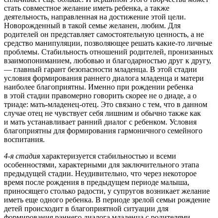
стать совместное желание иметь ребенка, а также
деятельность, направленная на достижение этой цели.
Новорожденный в такой семье желанен, любим. Для
родителей он представляет самостоятельную ценность, а не
средство манипуляции, позволяющее решать какие-то личные
проблемы. Стабильность отношений родителей, пронизанных
взаимопониманием, любовью и благодарностью друг к другу,
— главный гарант безопасности младенца. В этой стадии
условия формирования раннего диалога младенца и матери
наиболее благоприятны. Именно при рождении ребенка
в этой стадии правомерно говорить скорее не о диаде, а о
триаде: мать-младенец-отец. Это связано с тем, что в данном
случае отец не чувствует себя лишним и обычно также как
и мать устанавливает ранний диалог с ребенком. Условия
благоприятны для формирования гармоничного семейного
воспитания.
4-я стадия
характеризуется стабильностью и всеми
особенностями, характерными для заключительного этапа
предыдущей стадии. Неудивительно, что через некоторое
время после рождения в предыдущем периоде малыша,
приносящего столько радости, у супругов возникает желание
иметь еще одного ребенка. В периоде зрелой семьи рождение
детей происходит в благоприятной ситуации для
формирования раннего диалога младенца с родителями,