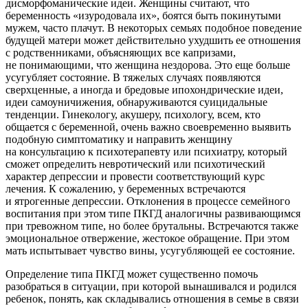
дисморфоманические идеи. Женщины считают, что
беременность «изуродовала их», боятся быть покинутыми
мужем, часто плачут. В некоторых семьях подобное поведение
будущей матери может действительно ухудшить ее отношения
с родственниками, объясняющих все капризами,
не понимающими, что женщина нездорова. Это еще больше
усугубляет состояние. В тяжелых случаях появляются
сверхценные, а иногда и бредовые ипохондрические идеи,
идеи самоуничижения, обнаруживаются суицидальные
тенденции. Гинекологу, акушеру, психологу, всем, кто
общается с беременной, очень важно своевременно выявить
подобную симптоматику и направить женщину
на консультацию к психотерапевту или психиатру, который
сможет определить невротический или психотический
характер депрессии и провести соответствующий курс
лечения. К сожалению, у беременных встречаются
и ятрогенные депрессии. Отклонения в процессе семейного
воспитания при этом типе ПКГД аналогичны развивающимся
при тревожном типе, но более брутальны. Встречаются также
эмоциональное отвержение, жестокое обращение. При этом
мать испытывает чувство вины, усугубляющей ее состояние.
Определение типа ПКГД может существенно помочь
разобраться в ситуации, при которой вынашивался и родился
ребенок, понять, как складывались отношения в семье в связи