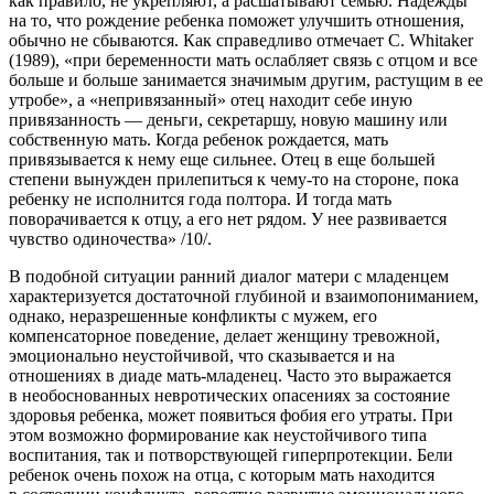
как правило, не укрепляют, а расшатывают семью. Надежды
на то, что рождение ребенка поможет улучшить отношения,
обычно не сбываются. Как справедливо отмечает С. Whitaker
(1989), «при беременности мать ослабляет связь с отцом и все
больше и больше занимается значимым другим, растущим в ее
утробе», а «непривязанный» отец находит себе иную
привязанность — деньги, секретаршу, новую машину или
собственную мать. Когда ребенок рождается, мать
привязывается к нему еще сильнее. Отец в еще большей
степени вынужден прилепиться к чему-то на стороне, пока
ребенку не исполнится года полтора. И тогда мать
поворачивается к отцу, а его нет рядом. У нее развивается
чувство одиночества» /10/.
В подобной ситуации ранний диалог матери с младенцем
характеризуется достаточной глубиной и взаимопониманием,
однако, неразрешенные конфликты с мужем, его
компенсаторное поведение, делает женщину тревожной,
эмоционально неустойчивой, что сказывается и на
отношениях в диаде мать-младенец. Часто это выражается
в необоснованных невротических опасениях за состояние
здоровья ребенка, может появиться фобия его утраты. При
этом возможно формирование как неустойчивого типа
воспитания, так и потворствующей гиперпротекции. Бели
ребенок очень похож на отца, с которым мать находится