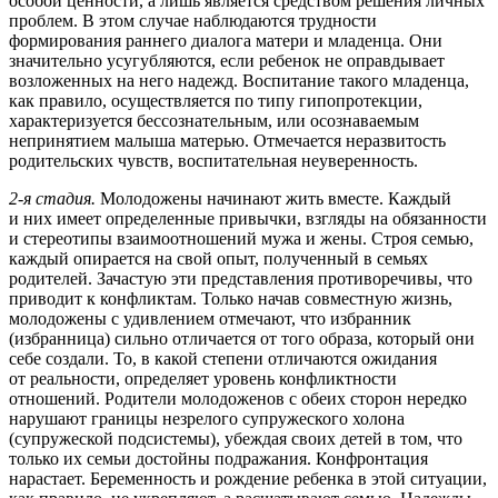
особой ценности, а лишь является средством решения личных
проблем. В этом случае наблюдаются трудности
формирования раннего диалога матери и младенца. Они
значительно усугубляются, если ребенок не оправдывает
возложенных на него надежд. Воспитание такого младенца,
как правило, осуществляется по типу гипопротекции,
характеризуется бессознательным, или осознаваемым
непринятием малыша матерью. Отмечается неразвитость
родительских чувств, воспитательная неуверенность.
2-я стадия.
Молодожены начинают жить вместе. Каждый
и них имеет определенные привычки, взгляды на обязанности
и стереотипы взаимоотношений мужа и жены. Строя семью,
каждый опирается на свой опыт, полученный в семьях
родителей. Зачастую эти представления противоречивы, что
приводит к конфликтам. Только начав совместную жизнь,
молодожены с удивлением отмечают, что избранник
(избранница) сильно отличается от того образа, который они
себе создали. То, в какой степени отличаются ожидания
от реальности, определяет уровень конфликтности
отношений. Родители молодоженов с обеих сторон нередко
нарушают границы незрелого супружеского холона
(супружеской подсистемы), убеждая своих детей в том, что
только их семьи достойны подражания. Конфронтация
нарастает. Беременность и рождение ребенка в этой ситуации,