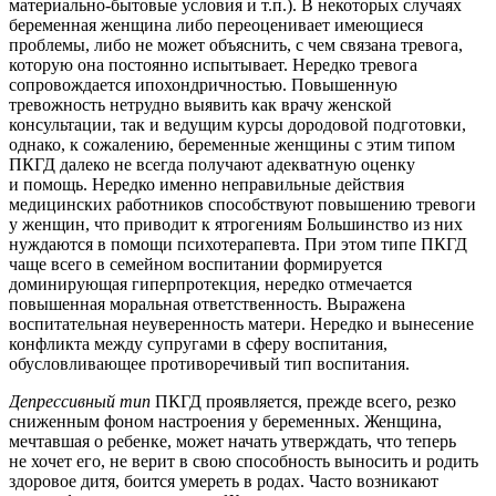
материально-бытовые условия и т.п.). В некоторых случаях
беременная женщина либо переоценивает имеющиеся
проблемы, либо не может объяснить, с чем связана тревога,
которую она постоянно испытывает. Нередко тревога
сопровождается ипохондричностью. Повышенную
тревожность нетрудно выявить как врачу женской
консультации, так и ведущим курсы дородовой подготовки,
однако, к сожалению, беременные женщины с этим типом
ПКГД далеко не всегда получают адекватную оценку
и помощь. Нередко именно неправильные действия
медицинских работников способствуют повышению тревоги
у женщин, что приводит к ятрогениям Большинство из них
нуждаются в помощи психотерапевта. При этом типе ПКГД
чаще всего в семейном воспитании формируется
доминирующая гиперпротекция, нередко отмечается
повышенная моральная ответственность. Выражена
воспитательная неуверенность матери. Нередко и вынесение
конфликта между супругами в сферу воспитания,
обусловливающее противоречивый тип воспитания.
Депрессивный тип
ПКГД проявляется, прежде всего, резко
сниженным фоном настроения у беременных. Женщина,
мечтавшая о ребенке, может начать утверждать, что теперь
не хочет его, не верит в свою способность выносить и родить
здоровое дитя, боится умереть в родах. Часто возникают