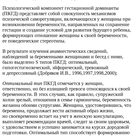
Психологический компонент гестационной доминанты
(ПКГД) представляет собой совокупность механизмов
психической саморегуляции, включающихся у женщины при
возникновении беременности, направленных на сохранение
гестации и создание условий для развития будущего ребенка,
формирующих отношение женщины к своей беременности,
ее поведенческие стереотипы.
В результате изучения анамнестических сведений,
наблюдений за беременными женщинами и бесед с ними,
было выделено S типов ПКГД: оптимальный,
гипогестогнозический, эйфорический, тревожный
и депрессивный (Добряков И.В., 1996,1997,1998,2000);
Оптимальный тип
ПКГД отмечается у женщин,
ответственно, но без излишней тревоги относящихся к своей
беременности. В этих случаях, как правило, супружеский
холон зрелый, отношения в семье гармоничны, беременность
желанна обоими супругами. Женщина, удостоверившись, что
беременна, продолжает вести активный образ жизни,
но своевременно встает на учет в женскую консультацию,
выполняет рекомендации врачей, следит за своим здоровьем,
с удовольствием и успешно занимается на курсах дородовой
подготовки. Оптимальный тип способствует формированию