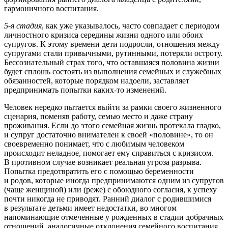
гармоничного воспитания.
5-я стадия
, как уже указывалось, часто совпадает с периодом
личностного кризиса середины жизни одного или обоих
супругов. К этому времени дети подросли, отношения между
супругами стали привычными, рутинными, потеряли остроту.
Бессознательный страх того, что оставшаяся половина жизни
будет сплошь состоять из выполнения семейных и служебных
обязанностей, которые порядком надоели, заставляет
предпринимать попытки каких-то изменений.
Человек нередко пытается выйти за рамки своего жизненного
сценария, поменяв работу, семью место и даже страну
проживания. Если до этого семейная жизнь протекала гладко,
и супруг достаточно внимателен к своей «половине», то он
своевременно понимает, что с любимым человеком
происходит неладное, помогает ему справиться с кризисом.
В противном случае возникает реальная угроза разрыва.
Попытка предотвратить его с помощью беременности
и родов, которые иногда предпринимаются одним из супругов
(чаще женщиной) или (реже) с обоюдного согласия, к успеху
почти никогда не приводят. Ранний диалог с родившимися
в результате детьми имеет недостатки, во многом
напоминающие отмеченные у рожденных в стадии добрачных
отношений, аналогичные отклонения семейного воспитания.