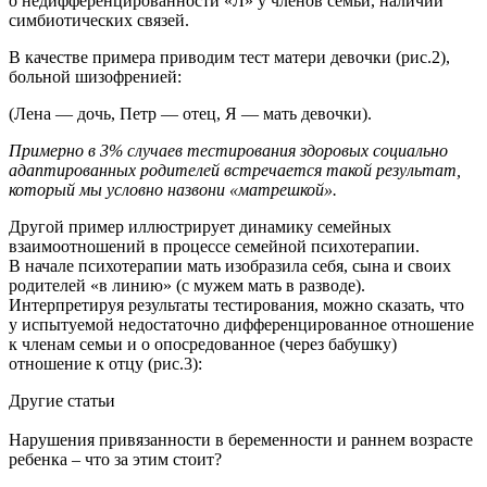
о недифференцированности «Л» у членов семьи, наличии
симбиотических связей.
В качестве примера приводим тест матери девочки (рис.2),
больной шизофренией:
(Лена — дочь, Петр — отец, Я — мать девочки).
Примерно в 3% случаев тестирования здоровых социально
адаптированных родителей встречается такой результат,
который мы условно назвони «матрешкой».
Другой пример иллюстрирует динамику семейных
взаимоотношений в процессе семейной психотерапии.
В начале психотерапии мать изобразила себя, сына и своих
родителей «в линию» (с мужем мать в разводе).
Интерпретируя результаты тестирования, можно сказать, что
у испытуемой недостаточно дифференцированное отношение
к членам семьи и o опосредованное (через бабушку)
отношение к отцу (рис.3):
Другие
статьи
Нарушения привязанности в беременности и раннем возрасте
ребенка – что за этим стоит?