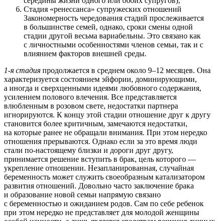
середины жизни одного или обоих супругов);
Стадия «ренессанса» супружеских отношений
Закономерность чередования стадий прослеживается
в большинстве семей, однако, сроки смены одной
стадии другой весьма вариабельны. Это связано как
с личностными особенностями членов семьи, так и с
влиянием факторов внешней среды.
1-я стадия
продолжается в среднем около 9–12 месяцев. Она
характеризуется состоянием эйфории, доминирующими,
а иногда и сверхценными идеями любовного содержания,
усилением полового влечения. Все представляется
влюбленным в розовом свете, недостатки партнера
игнорируются. К концу этой стадии отношение друг к другу
становится более критичным, замечаются недостатки,
на которые ранее не обращали внимания. При этом нередко
отношения прерываются. Однако если за это время люди
стали по-настоящему близки и дороги друг другу,
принимается решение вступить в брак, цель которого —
укрепление отношении. Незапланированная, случайная
беременность может служить своеобразным катализатором
развития отношений. Довольно часто заключение брака
и образование новой семьи напрямую связано
с беременностью и ожиданием родов. Сам по себе ребенок
при этом нередко не представляет для молодой женщины