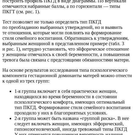
построить профиль ПКГД в виде диаграммы. По вертикали
отмечаются набранные баллы, а по горизонтали — типы
ПКГТ (см. рис. 1).
Тест позволяет не только определить тип ПКГД
по преобладанию выбранных утверждений, но и выявить
те отношения, которые могли повлиять на формирование
стиля семейного воспитания. Обратившись к утверждениям,
выбранным женщиной в представленном примере (табл. 3
и рис. 1), нетрудно установить, что эйфорическое отношение
у женщины отмечалось к своей беременности, а повышенная
тревога была связана с предстоящими обязанностями матери.
На основе результатов исследования типа психологического
компонента гестационной доминанты матерей можно отнести
к одной из трех групп:
1-я группа включает в себя практически женщин,
находящихся во время беременности в состоянии
психологического комфорта, имеющих оптимальный
тип ПКГД. Формирование стиля семейного воспитания
проходило у них в благоприятных условиях.
2-я группа может быть названа «группой риска». В нее
следует включать женщин, имеющих эйфорический,
гипонозогнозический, иногда тревожный типы ПКГД
У них отмечается повышенная вероятность наличия