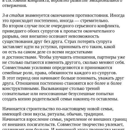
в состоянии конфликта, вероятно развитие эмоционального
отвержения.
3-я стадия
знаменуется окончанием противостояния. Иногда
это происходит постепенно, иногда — стремительно.
Во втором случае после очередного серьезного конфликта,
приведшего обоих супругов к пропасти окончательного
разрыва, они внезапно осознают невозможность
существования друг без друга. Страх потерять супруга
заставляет идти на уступки, принимать его таким, какой
он есть на самом деле со всеми недостатками
и достоинствами. Чтобы улучшить отношения, партнеры уже
не столько пытаются изменить другого, сколько меняют себя.
Совместными усилиями определяются и принимаются
семейные роли, права, обязанности каждого из супругов.
В этот период они начинают больше понимать, уважать друг
друга. Отношения постепенно становятся все более и более
конструктивными. Вызывающие столько трений
сознательные или неосознанные безуспешные попытки
создать копию родительской семьи наконец-то оставлены.
Начинается строительство по-настоящему новой семьи,
имеющей свои вкусы, ритуалы, обычаи, традиции.
Начинается взросление семьи, укрепление ее внешних границ
от внешних посягательств. Совместное творчество увлекает,
сплачивает еще больше. И вершиной этого творчества может