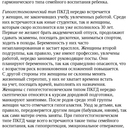
гармонического типа семейного воспитания ребенка.
Гипогестогнозический тип
ПКГД нередко встречается
у женщин, не закончивших учебу, увлеченных работой. Среди
них встречаются как юные студентки, так и женщины,
которым скоро исполнится или уже исполнилось 30 лет.
Первые не желают брать академический отпуск, продолжают
сдавать экзамены, посещать дискотеки, заниматься спортом,
ходить в походы. Беременность у них часто
незапланированная и застает врасплох. Женщины второй
подгруппы, как правило, уже имеют профессию, увлечены
работой, нередко занимают руководящие посты. Они
планируют беременность, так как справедливо опасаются, что
с возрастом риск возникновения осложнений повышается.
С другой стороны эти женщины не склонны менять
жизненный стереотип, у них не хватает времени встать
на учет, посещать врачей, выполнять их назначения.
Женщины с гипогестогнозическим типом ПКГД нередко
скептически относятся к курсам дородовой подготовки,
манкируют занятиями. После родов среди этой группы
женщин часто отмечается гипогалактия. Уход за детьми, как
правило, передоверяется другим лицам (бабушкам, няням), так
как сами матери очень заняты. При гипогестогнозическом
типе ПКГД чаще всего встречаются такие типы семейного
воспитания, как гипопротекция, эмоциональное отвержение,