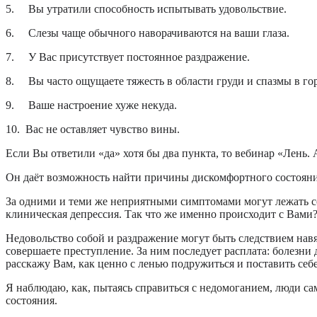
5.
Вы утратили способность испытывать удовольствие.
6.
Слезы чаще обычного наворачиваются на ваши глаза.
7.
У Вас присутствует постоянное раздражение.
8.
Вы часто ощущаете тяжесть в области груди и спазмы в го
9.
Ваше настроение хуже некуда.
10.
Вас не оставляет чувство вины.
Если Вы ответили «да» хотя бы два пункта, то вебинар «Лень. 
Он даёт возможность найти причины дискомфортного состояния
За одними и теми же неприятными симптомами могут лежать с
клиническая депрессия. Так что же именно происходит с Вами?
Недовольство собой и раздражение могут быть следствием навя
совершаете преступление. За ним последует расплата: болезни
расскажу Вам, как ценно с ленью подружиться и поставить себе
Я наблюдаю, как, пытаясь справиться с недомоганием, люди с
состояния.