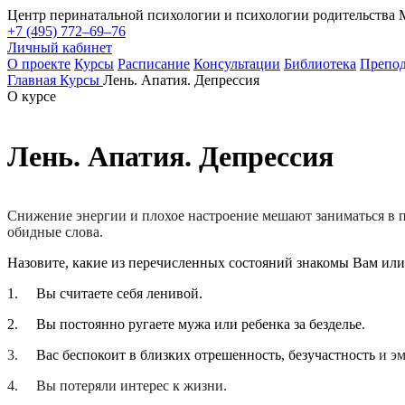
Центр перинатальной психологии и психологии родительства
+7 (495) 772–69–76
Личный кабинет
О проекте
Курсы
Расписание
Консультации
Библиотека
Препод
Главная
Курсы
Лень. Апатия. Депрессия
О курсе
Лень. Апатия. Депрессия
Снижение энергии и плохое настроение мешают заниматься в по
обидные слова.
Назовите, какие из перечисленных состояний знакомы Вам или
1. Вы считаете себя ленивой.
2. Вы постоянно ругаете мужа или ребенка за безделье.
3.
Вас беспокоит в близких отрешенность, безучастность
и э
4.
Вы потеряли интерес к жизни.