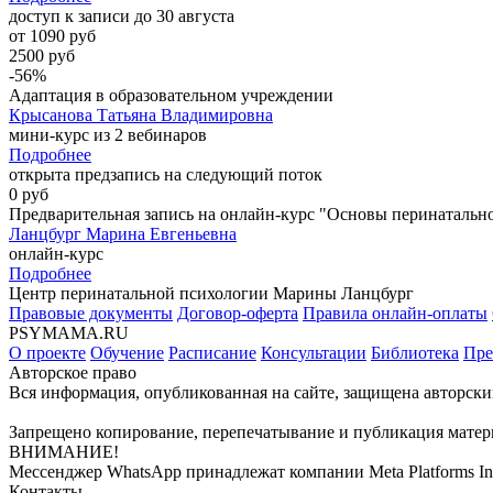
доступ к записи до 30 августа
от 1090 руб
2500 руб
-56%
Адаптация в образовательном учреждении
Крысанова Татьяна Владимировна
мини-курс из 2 вебинаров
Подробнее
открыта предзапись на следующий поток
0 руб
Предварительная запись на онлайн-курс "Основы перинатальн
Ланцбург Марина Евгеньевна
онлайн-курс
Подробнее
Центр перинатальной психологии Марины Ланцбург
Правовые документы
Договор-оферта
Правила онлайн-оплаты
PSYMAMA.RU
О проекте
Обучение
Расписание
Консультации
Библиотека
Пре
Авторское право
Вся информация, опубликованная на сайте, защищена авторски
Запрещено копирование, перепечатывание и публикация матери
ВНИМАНИЕ!
Мессенджер WhatsApp принадлежат компании Meta Platforms Inc
Контакты