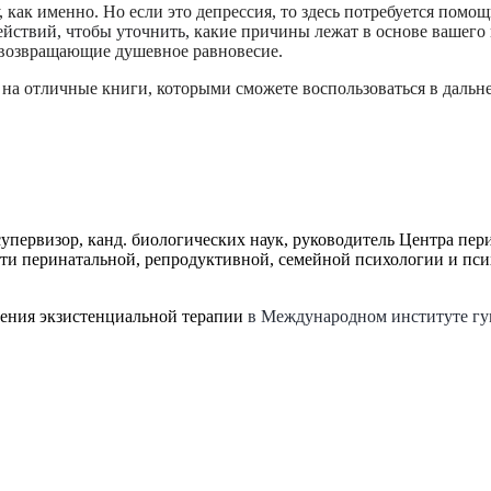
у, как именно. Но если это депрессия, то здесь потребуется по
ействий, чтобы уточнить,
какие причины лежат в основе вашего 
 возвращающие душевное равновесие.
и на отличные книги, которыми сможете воспользоваться в даль
упервизор, канд. биологических наук, руководитель Центра пе
сти перинатальной, репродуктивной, семейной психологии и пс
чения экзистенциальной терапии
в Международном институте гу