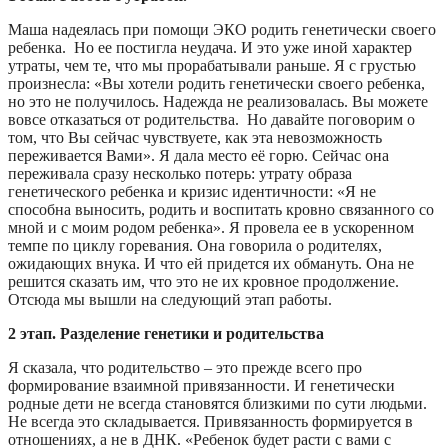
Маша надеялась при помощи ЭКО родить генетически своего
ребенка. Но ее постигла неудача. И это уже иной характер
утраты, чем те, что мы прорабатывали раньше. Я с грустью
произнесла: «Вы хотели родить генетически своего ребенка,
но это не получилось. Надежда не реализовалась. Вы можете
вовсе отказаться от родительства. Но давайте поговорим о
том, что Вы сейчас чувствуете, как эта невозможность
переживается Вами». Я дала место её горю. Сейчас она
переживала сразу несколько потерь: утрату образа
генетического ребенка и кризис идентичности: «Я не
способна выносить, родить и воспитать кровно связанного со
мной и с моим родом ребенка». Я провела ее в ускоренном
темпе по циклу горевания. Она говорила о родителях,
ожидающих внука. И что ей придется их обмануть. Она не
решится сказать им, что это не их кровное продолжение.
Отсюда мы вышли на следующий этап работы.
2 этап. Разделение генетики и родительства
Я сказала, что родительство – это прежде всего про
формирование взаимной привязанности. И генетически
родные дети не всегда становятся близкими по сути людьми.
Не всегда это складывается. Привязанность формируется в
отношениях, а не в ДНК.
«Ребенок будет расти с вами с