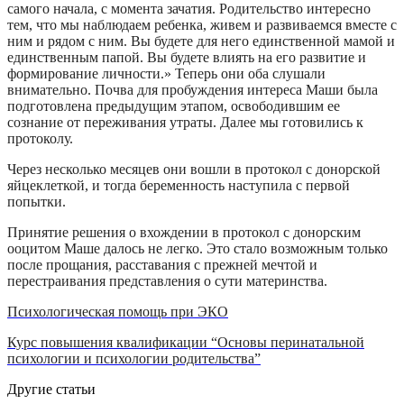
самого начала, с момента зачатия. Родительство интересно
тем, что мы наблюдаем ребенка, живем и развиваемся вместе с
ним и рядом с ним. Вы будете для него единственной мамой и
единственным папой. Вы будете влиять на его развитие и
формирование личности.» Теперь они оба слушали
внимательно. Почва для пробуждения интереса Маши была
подготовлена предыдущим этапом, освободившим ее
сознание от переживания утраты. Далее мы готовились к
протоколу.
Через несколько месяцев они вошли в протокол с донорской
яйцеклеткой, и тогда беременность наступила с первой
попытки.
Принятие решения о вхождении в протокол с донорским
ооцитом Маше далось не легко. Это стало возможным только
после прощания, расставания с прежней мечтой и
перестраивания представления о сути материнства.
Психологическая помощь при ЭКО
Курс повышения квалификации “Основы перинатальной
психологии и психологии родительства”
Другие
статьи