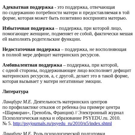
Адекватная поддержка
- это поддержка, отвечающая
по содержанию потребности матери и предоставляемая в той
форме, которая может быть позитивно воспринята матерью.
Избыточная поддержка
– поддержка, при которой лицо,
помогающее женщине, подменяет ее собой, фактически мешая
ей выполнять родительские функции.
Недостаточная поддержка
– поддержка, не восполняющая
в полной мере дефицит материнских ресурсов.
Амбивалентная поддержка
– поддержка, при которой,
с одной стороны, поддерживающее лицо восполняет дефицит
материнских ресурсов, а, с другой, делает это в такой форме,
которая вызывает у матери негативные эмоции.
Литература
Ланцбург М.Е.
Деятельность материнских центров
по профилактике отказов от ребенка (на примере центра
«Шармиран», Гренобль, Франция) // Электронный журнал
Психологическая наука и образование PSYEDU.ru. 2010.
№ 5.
http://psyjournals.ru/psyedu_ru/2010/n5/index.shtml
Ланцбург М.Е.
Роль психологической подготовки