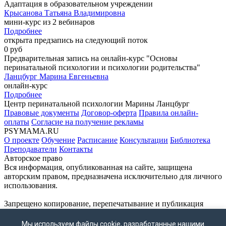
Адаптация в образовательном учреждении
Крысанова Татьяна Владимировна
мини-курс из 2 вебинаров
Подробнее
открыта предзапись на следующий поток
0 руб
Предварительная запись на онлайн-курс "Основы
перинатальной психологии и психологии родительства"
Ланцбург Марина Евгеньевна
онлайн-курс
Подробнее
Центр перинатальной психологии Марины Ланцбург
Правовые документы
Договор-оферта
Правила онлайн-
оплаты
Согласие на получение рекламы
PSYMAMA.RU
О проекте
Обучение
Расписание
Консультации
Библиотека
Преподаватели
Контакты
Авторское право
Вся информация, опубликованная на сайте, защищена
авторским правом, предназначена исключительно для личного
использования.
Запрещено копирование, перепечатывание и публикация
материалов сайта без письменного согласия владельца.
ВНИМАНИЕ!
Мы используем файлы cookie, разработанные нашими