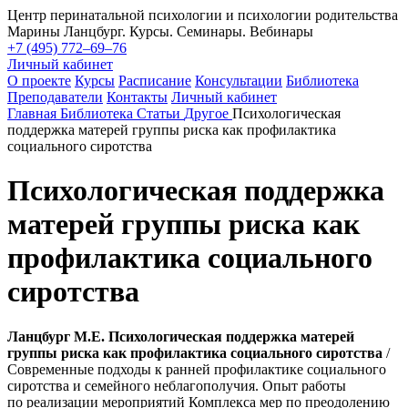
Центр перинатальной психологии и психологии родительства
Марины Ланцбург. Курсы. Семинары. Вебинары
+7 (495) 772–69–76
Личный кабинет
О проекте
Курсы
Расписание
Консультации
Библиотека
Преподаватели
Контакты
Личный кабинет
Главная
Библиотека
Статьи
Другое
Психологическая
поддержка матерей группы риска как профилактика
социального сиротства
Психологическая поддержка
матерей группы риска как
профилактика социального
сиротства
Ланцбург М.Е. Психологическая поддержка матерей
группы риска как профилактика социального сиротства
/
Современные подходы к ранней профилактике социального
сиротства и семейного неблагополучия. Опыт работы
по реализации мероприятий Комплекса мер по преодолению