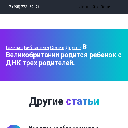
Личный кабинет
+7 (495) 772–69–76
В
Главная
Библиотека
Статьи
Другое
Великобритании родится ребенок с
ДНК трех родителей.
Другие
статьи
Неявные ошибки психолога