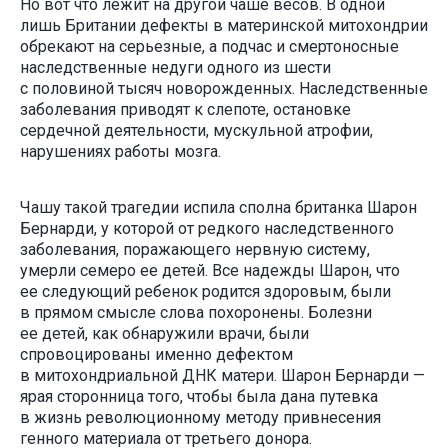
Но вот что лежит на другой чаше весов. В одной
лишь Британии дефекты в материнской митохондрии
обрекают на серьезные, а подчас и смертоносные
наследственные недуги одного из шести
с половиной тысяч новорожденных. Наследственные
заболевания приводят к слепоте, остановке
сердечной деятельности, мускульной атрофии,
нарушениях работы мозга.
Чашу такой трагедии испила сполна британка Шарон
Бернарди, у которой от редкого наследственного
заболевания, поражающего нервную систему,
умерли семеро ее детей. Все надежды Шарон, что
ее следующий ребенок родится здоровым, были
в прямом смысле слова похоронены. Болезни
ее детей, как обнаружили врачи, были
спровоцированы именно дефектом
в митохондриальной ДНК матери. Шарон Бернарди —
ярая сторонница того, чтобы была дана путевка
в жизнь революционному методу привнесения
генного материала от третьего донора.