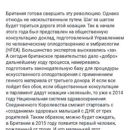
Британия готова свершить эту революцию. Однако
отнюдь не насильственным путем. Шаг за шагом
будет ториться дорога этой новации. Так в начале
этого года был представлен на общественную
консультацию доклад, подготовленный Управлением
по человеческому оплодотворению и эмбриологии
(HFEA). Большинство экспертов высказались «за».
А сегодня британское правительство дало «добро»
дальнейшему ходу процесса, намереваясь
подготовить законодательную базу для процедуры
искусственного оплодотворения с применением
генного материала от третьего донора. И если все
пойдет без сбоя, если общественные консультации
и парламент дадут новации «зеленый», то уже к 2014
году Национальная система здравоохранения
Соединенного Королевства сможет стартовать с
«созданием» здоровых малышей с ДНК от трех
родителей. Таким образом, можно будет ожидать,
в Британии в 2015 году появится первый человек,
рожденный от троих. И что маленький этот