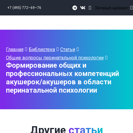
Личный кабинет
+7 (495) 772–69–76
Главная
Библиотека
Статьи
Общие вопросы перинатальной психологии
Формирование общих и
профессиональных компетенций
акушерок/акушеров в области
перинатальной психологии
Другие
статьи