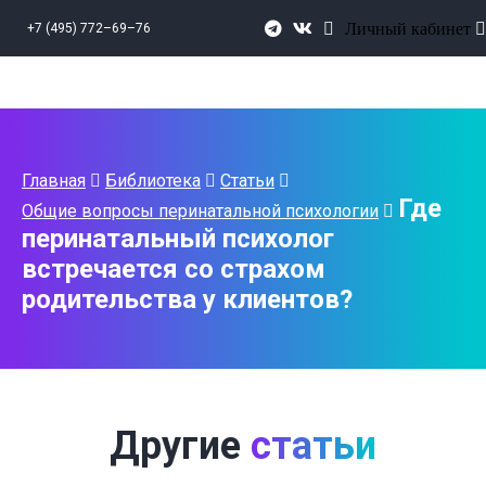
Личный кабинет
+7 (495) 772–69–76
Главная
Библиотека
Статьи
Где
Общие вопросы перинатальной психологии
перинатальный психолог
встречается со страхом
родительства у клиентов?
Другие
статьи