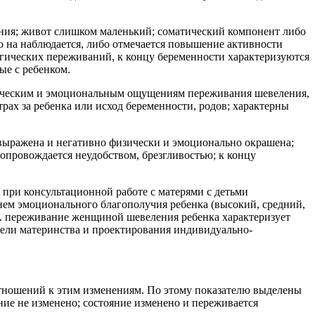
ния; живот слишком маленький; соматический компонент либо
о на наблюдается, либо отмечается повышение активности
огических переживаний, к концу беременности характеризуются
ые с ребенком.
ическим и эмоциональным ощущениям переживания шевеления,
ах за ребенка или исход беременности, родов; характерны
выражена и негативно физически и эмоционально окрашена;
провождается неудобством, брезгливостью; к концу
при консультационной работе с матерями с детьми
нем эмоционального благополучия ребенка (высокий, средний,
 о. переживание женщиной шевеления ребенка характеризует
дели материнства и проектирования индивидуально-
тношений к этим изменениям. По этому показателю выделены
ние не изменено; состояние изменено и переживается