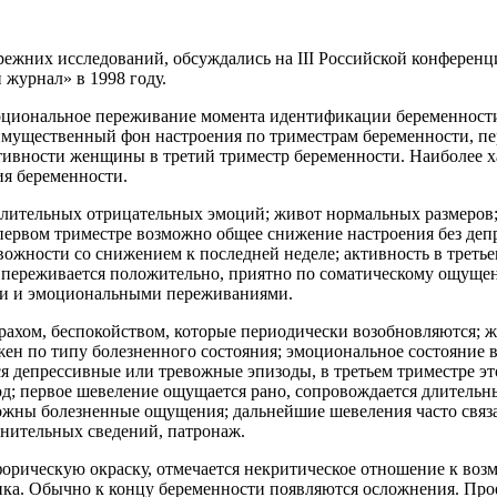
ежних исследований, обсуждались на III Российской конференц
 журнал» в 1998 году.
моциональное переживание момента идентификации беременност
имущественный фон настроения по триместрам беременности, п
ктивности женщины в третий триместр беременности. Наиболее 
ия беременности.
лительных отрицательных эмоций; живот нормальных размеров;
 первом триместре возможно общее снижение настроения без деп
вожности со снижением к последней неделе; активность в треть
ь, переживается положительно, приятно по соматическому ощущ
ми и эмоциональными переживаниями.
рахом, беспокойством, которые периодически возобновляются; 
жен по типу болезненного состояния; эмоциональное состояние
я депрессивные или тревожные эпизоды, в третьем триместре это
иод; первое шевеление ощущается рано, сопровождается длител
возможны болезненные ощущения; дальнейшие шевеления часто св
лнительных сведений, патронаж.
орическую окраску, отмечается некритическое отношение к воз
нка. Обычно к концу беременности появляются осложнения. Пр