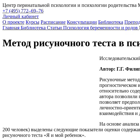
Центр перинатальной психологии и психологии родительства
+7 (495) 772–69–76
Личный кабинет
О проекте
Курсы
Расписание
Консультации
Библиотека
Препод
Главная
Библиотека
Статьи
Психология беременности и родов
Метод рисуночного теста в п
Исследовательски
Автор: Г.Г. Фили
Рисуночные методы
прогностическом и
относительно соде
автора позволили 
позволяет предпол
личностно-ориенти
взаимодействия и д
На основе анализа
200 человек) выделены следующие показатели оценки содержа
рисуночного теста «Я и мой ребенок».