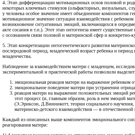
4. Этап дифференциации мотивационных основ половой и роди
некоторых ключевых стимулов (ольфакторных, визуальных, сл
у человека особое значение имеет объединение компонентов ге
мотивационное значение ситуации взаимодействия с ребенком 
возникновение ситуативных эмоций, включающихся в опредмеч
акте сосания и т.п.). Этот этап онтогенеза имеет существенны
с осознанием связи половой и материнской сфер и конкретно-
5. Этап конкретизации онтогенетического развития материнско
послеродовой период, младенческий возраст ребенка и период 
младенчества.
Наблюдение за взаимодействием матери с младенцем, исследова
экспериментальной и практической работы позволили выделит
эмоциональная реакция матери на выражение ребенком о
эмоциональное поведение матери при устранении отрица
реакция матери на выражение положительных эмоций реб
этот процесс (и, главным образом, роль в нем эмоций ма
(Э.Эриксон, Д.Винникотт, теории социального научения,
материнско-детского взаимодействия — в отечественной 
Каждый из описанных выше компонентов эмоционального сопр
реагирования матери: