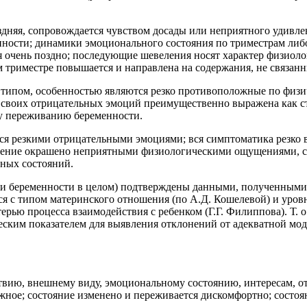
няя, сопровождается чувством досады или неприятного удивле
енности; динамики эмоционального состояния по триместрам либ
я очень поздно; последующие шевеления носят характер физиол
м триместре повышается и направлена на содержания, не связанн
типом, особенностью являются резко противоположные по физ
своих отрицательных эмоций преимущественно выражена как стр
у переживанию беременности.
я резкими отрицательными эмоциями; вся симптоматика резко 
веление окрашено неприятными физиологическими ощущениями, со
ных состояний.
и беременности в целом) подтверждены данными, полученными 
ся с типом материнского отношения (по А.Д. Кошелевой) и уров
ерью процесса взаимодействия с ребенком (Г.Г. Филиппова). Т.
еским показателем для выявления отклонений от адекватной мо
вию, внешнему виду, эмоциональному состоянию, интересам, о
жное; состояние изменено и переживается дискомфортно; состоя