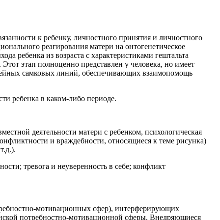
вязанности к ребенку, личностного принятия и личностного
ционального реагирования матери на онтогенетическое
ыхода ребенка из возраста с характеристиками гештальта
 Этот этап полноценно представлен у человека, но имеет
мейных самковых линий, обеспечивающих взаимопомощь
ти ребенка в каком-либо периоде.
овместной деятельности матери с ребенком, психологическая
 конфликтности и враждебности, относящиеся к теме рисунка)
.д.).
ости; тревога и неуверенность в себе; конфликт
отребностно-мотивационных сфер), интерферирующих
инской потребностно-мотивационной сферы. Внедряющиеся