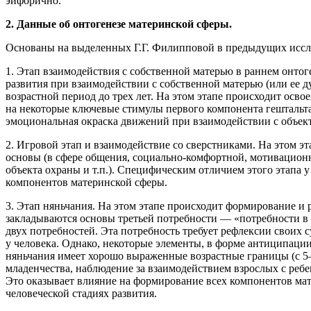
эйфорично.
2. Данные об онтогенезе материнской сферы.
Основаны на выделенных Г.Г. Филипповой в предыдущих иссле
1. Этап взаимодействия с собственной матерью в раннем онтог
развития при взаимодействии с собственной матерью (или ее 
возрастной период до трех лет. На этом этапе происходит осв
на некоторые ключевые стимулы первого компонента гештальта
эмоциональная окраска движений при взаимодействии с объект
2. Игровой этап и взаимодействие со сверстниками. На этом 
основы (в сфере общения, социально-комфортной, мотивационно
объекта охраны и т.п.). Специфическим отличием этого этапа 
компонентов материнской сферы.
3. Этап няньчания. На этом этапе происходит формирование и р
закладываются основы третьей потребности — «потребности в 
двух потребностей. Эта потребность требует рефлексии своих 
у человека. Однако, некоторые элементы, в форме антиципаци
няньчания имеет хорошо выраженные возрастные границы (с 5–6
младенчества, наблюдение за взаимодействием взрослых с ре
Это оказывает влияние на формирование всех компонентов мате
человеческой стадиях развития.