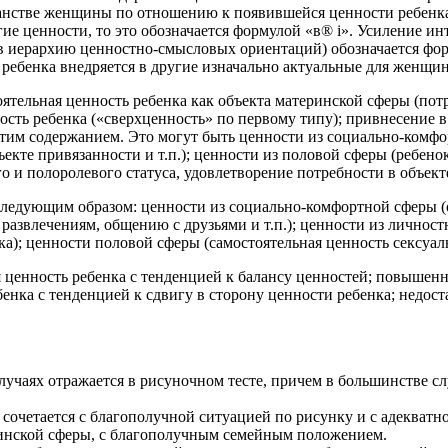
стве женщины по отношению к появившейся ценности ребенка, 
гие ценности, то это обозначается формулой «в® i». Усиление 
 в иерархию ценностно-смысловых ориентаций) обозначается форм
ть ребенка внедряется в другие изначально актуальные для женщи
ельная ценность ребенка как объекта материнской сферы (потре
ость ребенка («сверхценность» по первому типу); привнесение 
тим содержанием. Это могут быть ценности из социально-комфо
екте привязанности и т.п.); ценности из половой сферы (ребено
о и полоролевого статуса, удовлетворение потребности в объек
следующим образом: ценности из социально-комфортной сферы (
 развлечениям, общению с друзьями и т.п.); ценности из личнос
а); ценности половой сферы (самостоятельная ценность сексуал
ценность ребенка с тенденцией к балансу ценностей; повышенна
енка с тенденцией к сдвигу в сторону ценности ребенка; недост
лучаях отражается в рисуночном тесте, причем в большинстве с
очетается с благополучной ситуацией по рисунку и с адекватн
ринской сферы, с благополучным семейным положением.