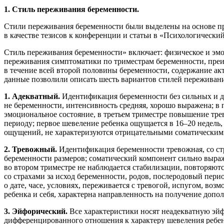
1. Стиль переживания беременности.
Стили переживания беременности были выделены на основе пр
в качестве тезисов к конференции и статьи в «Психологический
Стиль переживания беременности» включает: физическое и э
переживания симптоматики по триместрам беременности, пре
в течение всей второй половины беременности, содержание а
данные позволили описать шесть вариантов стилей переживан
1. Адекватный.
Идентификация беременности без сильных и д
не беременности, интенсивность средняя, хорошо выражена; в
эмоциональное состояние, в третьем триместре повышение тре
периоду; первое шевеление ребенка ощущается в 16–20 недел
ощущений, не характеризуются отрицательными соматически
2. Тревожный.
Идентификация беременности тревожная, со ст
беременности размеров; соматический компонент сильно выра
во втором триместре не наблюдается стабилизации, повторяютс
со страхами за исход беременности, родов, послеродовый пер
о дате, часе, условиях, переживается с тревогой, испугом, 
ребенка и себя, характерна направленность на получение допо
3. Эйфорический.
Все характеристики носят неадекватную эйф
дифференцированного отношения к характеру шевеления ребе