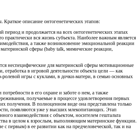
. Краткое описание онтогенетических этапов:
ый период и продолжается на всех онтогенетических этапах
о практически вся жизнь субъекта. Наиболее важным является
заимодействия, а также возникновение эмоциональной реакции
материнской сферы (baby tаlk, мимические реакции,
аются неспецифические для материнской сферы мотивационные
, отработка в игровой деятельности объекта цели — как
о-ролевой игры с куклами, в дочки-матери, в семью основных
потребности в его охране и заботе о нем, а также
переживания, получаемые в процессе удовлетворения первых
 их получения. В полноценном виде она представлена только
ности, появляются уже у высших млекопитающих. Этап
енного взаимодействия с объектом, носителем гештальта
ества в целом к взрослым, выполняющим материнские функции.
с первым) в ее развитии как на предчеловеческой, так и на