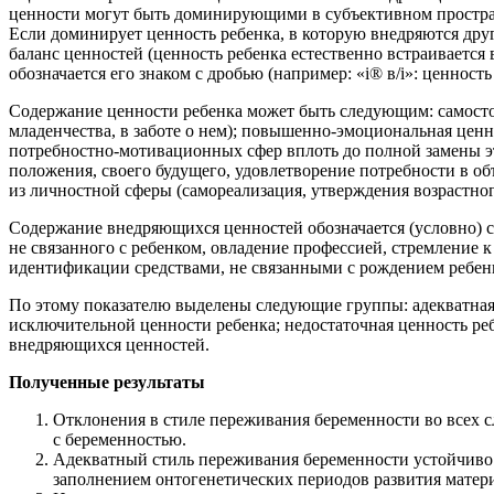
ценности могут быть доминирующими в субъективном простран
Если доминирует ценность ребенка, в которую внедряются дру
баланс ценностей (ценность ребенка естественно встраивается
обозначается его знаком с дробью (например: «i® в/i»: ценнос
Содержание ценности ребенка может быть следующим: самостоят
младенчества, в заботе о нем); повышенно-эмоциональная ценн
потребностно-мотивационных сфер вплоть до полной замены э
положения, своего будущего, удовлетворение потребности в объ
из личностной сферы (самореализация, утверждения возрастног
Содержание внедряющихся ценностей обозначается (условно) 
не связанного с ребенком, овладение профессией, стремление к
идентификации средствами, не связанными с рождением ребенк
По этому показателю выделены следующие группы: адекватная 
исключительной ценности ребенка; недостаточная ценность реб
внедряющихся ценностей.
Полученные результаты
Отклонения в стиле переживания беременности во всех с
с беременностью.
Адекватный стиль переживания беременности устойчиво с
заполнением онтогенетических периодов развития мате