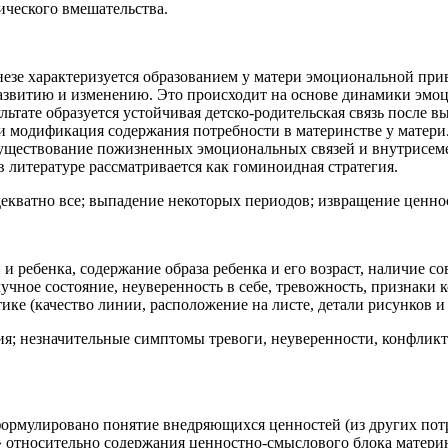
ческого вмешательства.
незе характеризуется образованием у матери эмоциональной при
развитию и изменению. Это происходит на основе динамики эмо
льтате образуется устойчивая детско-родительская связь после в
и модификация содержания потребности в материнстве у матери.
существование пожизненных эмоциональных связей и внутрисе
в литературе рассматривается как гоминоидная стратегия.
кватно все; выпадение некоторых периодов; извращение ценнос
и ребенка, содержание образа ребенка и его возраст, наличие с
лучное состояние, неуверенность в себе, тревожность, признаки
е (качество линии, расположение на листе, детали рисунков и т
я; незначительные симптомы тревоги, неуверенности, конфликтн
сформулировано понятие внедряющихся ценностей (из других п
» относительно содержания ценностно-смыслового блока матер