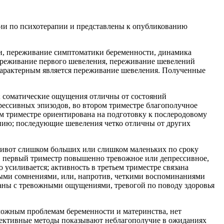
ии по психотерапии и представлены к опубликованию
и, переживание симптоматики беременности, динамика
ереживание первого шевеления, переживание шевелений
характерным является переживание шевеления. Полученные
 соматические ощущения отличны от состояний
рессивных эпизодов, во втором триместре благополучное
ем триместре ориентирована на подготовку к послеродовому
ению; последующие шевеления четко отличны от других
живот слишком больших или слишком маленьких по сроку
 в первый триместр повышенно тревожное или депрессивное,
 усиливается; активность в третьем триместре связана
ьными сомнениями, или, напротив, четкими воспоминаниями
язаны с тревожными ощущениями, тревогой по поводу здоровья
можным проблемам беременности и материнства, нет
оективные методы показывают неблагополучие в ожиданиях