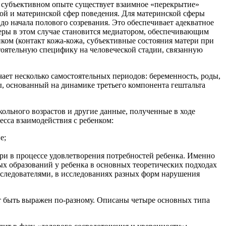
 субъективном опыте существует взаимное «перекрытие»
ой и материнской сфер поведения. Для материнской сферы
до начала полового созревания. Это обеспечивает адекватное
феры в этом случае становится медиатором, обеспечивающим
ом (контакт кожа-кожа, субъективные состояния матери при
стоятельную специфику на человеческой стадии, связанную
чает несколько самостоятельных периодов: беременность, роды,
ы, основанный на динамике третьего компонента гештальта
ольного возрастов и другие данные, полученные в ходе
сса взаимодействия с ребенком:
е;
и в процессе удовлетворения потребностей ребенка. Именно
ных образований у ребенка в основных теоретических подходах
оследователями, в исследованиях разных форм нарушения
 быть выражен по-разному. Описаны четыре основных типа