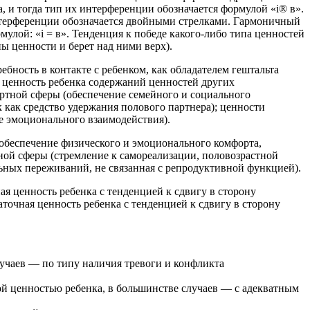
и тогда тип их интерференции обозначается формулой «i® в».
интерференции обозначается двойными стрелками. Гармоничный
улой: «i = в». Тенденция к победе какого-либо типа ценностей
ны ценности и берет над ними верх).
бность в контакте с ребенком, как обладателем гештальта
в ценность ребенка содержаний ценностей других
ртной сферы (обеспечение семейного и социального
к как средство удержания полового партнера); ценности
те эмоционального взаимодействия).
обеспечение физического и эмоционального комфорта,
тной сферы (стремление к самореализации, половозрастной
ьных переживаний, не связанная с репродуктивной функцией).
я ценность ребенка с тенденцией к сдвигу в сторону
аточная ценность ребенка с тенденцией к сдвигу в сторону
лучаев — по типу наличия тревоги и конфликта
ой ценностью ребенка, в большинстве случаев — с адекватным