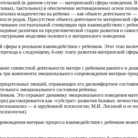
тельской (в данном случае — материнской) сферы поведения. В
уховых, тактильных) в обеспечении мотивационных основ полов
штальта младенчества на ребенке — как объекте деятельности — 
после родов. Присутствие объекта деятельности материнской с
ивание постнатальной стимуляции при взаимодействии с ребенк
е видовые различия на предчеловеческой стадии развития и само
культурными моделями полового и материнского поведения.
й сферы в реальном взаимодействии с ребенком. Этот этап вклю
перехода к следующему, 6-ому этапу развития материнской сфер
ние совместной деятельности матери с ребенком раннего и дошк
ь три компонента эмоционального сопровождения матерью проце
трицательных эмоций, отражающих его дискомфортное состояни
тельного эмоционального состояния ребенка;
енком. Это отражает динамику эмоционального поведения матер
тери) рассматривается как «субстрат» развития базовых личност
 психоанализ — в зарубежной психологии; М.И. Лисиной и ее п
психологии).
овождения матерью процесса взаимодействия с ребенком может