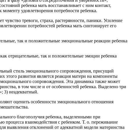
дит в фазу «делового сосредоточения и уверенности»;
остояний ребенка мать восстанавливает с ним контакт,
 моменту удовлетворения потребности ребенка.
т чувство тревоги, страха, растерянности, паники. Усиление
овлетворении потребностей ребенка мать синтонирует его
тельные, так и положительные эмоциональные реакции ребенка
 как отрицательные, так и положительные эмоции ребенка
уальный стиль эмоционального сопровождения, присущий
их этого развития является реакция матери на компоненты
 эмоционального сопровождения. Эта динамика также может
ринства, в том числе и от особенностей ребенка. Выделено три
; 3) неадекватный.
воляют оценить особенности эмоционального отношения
вмешательства.
нального благополучия ребенка, выделенными при
ю процесса взаимодействия с ребенком. Т. о. переживание
для выявления отклонений от адекватной модели материнства