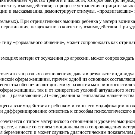
ка возникает чувство тревоги и жалости, которое быстро перехо
тексту взаимодействия; в процессе устранения отрицательных с
ии и высказывания, демонстрирует стимулы, «продвигающие» к
тельных). При отрицательных эмоциях ребенка у матери возникае
переживания, неадекватного контексту взаимодействия. При уд
о типу «формального общения», может сопровождать как отрица
эмоциях матери от осуждения до агрессии, может сопровождать
очетаться в разных соотношениях, давая в результате индивид
теринской сферы женщины, причем одной из основных составляющ
денчества обеспечивают динамику развития материнского стиля
й сферы женщины, так и от конкретных условий актуального мате
: 1) развивающий; 2) «следования за гештальтом младенчества»
цесса взаимодействия с ребенком и типы его модификации поз
 и дифференцированно отнестись к способам психологического 
 сочетается с типом материнского отношения и уровнем эмоцио
расте, а также со стилем эмоционального сопровождения матерь
я беременности и может служить диагностическим показателем 