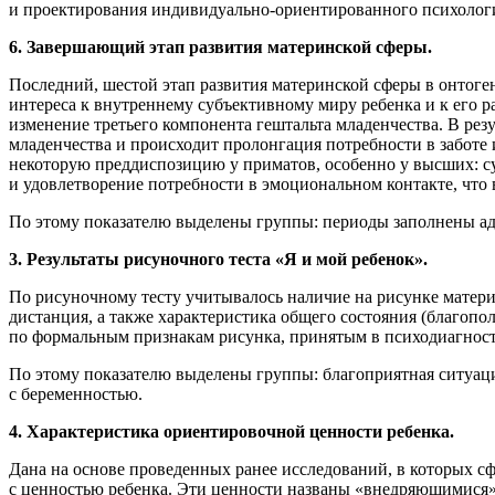
и проектирования индивидуально-ориентированного психологи
6. Завершающий этап развития материнской сферы.
Последний, шестой этап развития материнской сферы в онтоге
интереса к внутреннему субъективному миру ребенка и к его 
изменение третьего компонента гештальта младенчества. В резу
младенчества и происходит пролонгация потребности в заботе 
некоторую преддиспозицию у приматов, особенно у высших: 
и удовлетворение потребности в эмоциональном контакте, что 
По этому показателю выделены группы: периоды заполнены аде
3. Результаты рисуночного теста «Я и мой ребенок».
По рисуночному тесту учитывалось наличие на рисунке матери 
дистанция, а также характеристика общего состояния (благопо
по формальным признакам рисунка, принятым в психодиагностик
По этому показателю выделены группы: благоприятная ситуаци
с беременностью.
4. Характеристика ориентировочной ценности ребенка.
Дана на основе проведенных ранее исследований, в которых 
с ценностью ребенка. Эти ценности названы «внедряющимися