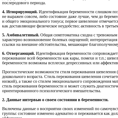
послеродового периода.
4. Игнорирующий.
Идентификация беременности слишком позд
не выражен совсем, либо состояние даже лучше, чем до берем
и общего эмоционального тонуса; первое шевеление отмечаетс
как доставляющие физическое неудобство; активность в третье
5. Амбивалетнный.
Общая симптоматика сходна с тревожным 
характерно возникновение болевых ощущений; интерпретация 
ссылки на внешние обстоятельства, мешающие благополучном
6. Отвергающий.
Идентификация беременности сопровождаетс
переживание всей беременности как кары, помехи и т.п.; ше
беременности возможны всплески депрессивных или аффектив
Прогностические возможности стиля переживания шевеления (
дошкольного возраста. Стиль переживания шевеления сочетает
низкий), а также со стилем эмоционального сопровождения мат
стиль переживания беременности и может служить диагностич
ориентированнного психологического вмешательства.
2. Данные интервью о своем состоянии в беременности.
Включены данные о восприятии своих изменений по самочувст
группы: состояние изменено адекватно и переживается как дол