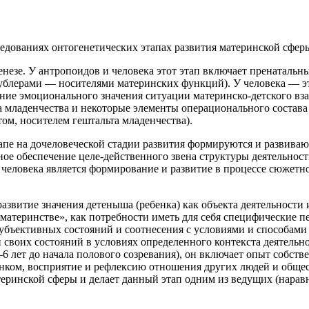
дованиях онтогенетических этапах развития материнской сферы
енезе. У антропоидов и человека этот этап включает пренатальн
дублерами — носителями материнских функций). У человека — эт
оение эмоционального значения ситуации материнско-детского в
 младенчества и некоторые элементы операционального состава 
ом, носителем гештальта младенчества).
этапе на дочеловеческой стадии развития формируются и развив
е обеспечение целе-действенного звена структуры деятельности
у человека является формирование и развитие в процессе сюжетн
азвитие значения детеныша (ребенка) как объекта деятельности и 
материнстве», как потребности иметь для себя специфические 
субъективных состояний и соотнесения с условиями и способами
и своих состояний в условиях определенного контекста деятель
 лет до начала полового созревания), он включает опыт собств
бенком, восприятие и рефлексию отношения других людей и общ
ринской сферы и делает данный этап одним из ведущих (наравне 