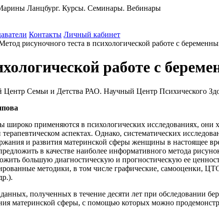
 Марины Ланцбург. Курсы. Семинары. Вебинары
аватели
Контакты
Личный кабинет
Метод рисуночного теста в психологической работе с беременн
сихологической работе с берем
й Центр Семьи и Детства РАО. Научный Центр Психического З
ппова
 широко применяются в психологических исследованиях, они х
 терапевтическом аспектах. Однако, систематических исследов
ржания и развития материнской сферы женщины в настоящее вре
предложить в качестве наиболее информативного метода рисунок
ожить большую диагностическую и прогностическую ее ценность
рованные методики, в том числе графические, самооценки, ЦТО
р.).
 данных, полученных в течение десяти лет при обследовании бер
ния материнской сферы, с помощью которых можно продемонстр