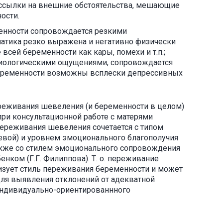
 ссылки на внешние обстоятельства, мешающие
ости.
нности сопровождается резкими
атика резко выражена и негативно физически
сей беременности как кары, помехи и т.п.;
иологическими ощущениями, сопровождается
беременности возможны всплески депрессивных
реживания шевеления (и беременности в целом)
и консультационной работе с матерями
переживания шевеления сочетается с типом
евой) и уровнем эмоционального благополучия
 также со стилем эмоционального сопровождения
нком (Г.Г. Филиппова). Т. о. переживание
зует стиль переживания беременности и может
ля выявления отклонений от адекватной
индивидуально-ориентированнного