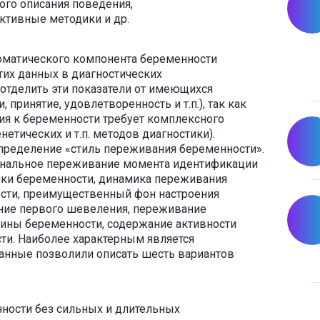
го описания поведения,
ктивные методики и др.
оматического компонента беременности
тих данных в диагностических
 отделить эти показатели от имеющихся
принятие, удовлетворенность и т.п.), так как
я к беременности требует комплексного
етических и т.п. методов диагностики).
пределение «стиль переживания беременности».
ональное переживание момента идентификации
ки беременности, динамика переживания
сти, преимущественный фон настроения
ние первого шевеления, переживание
вины беременности, содержание активности
ти. Наиболее характерным является
нные позволили описать шесть вариантов
ости без сильных и длительных