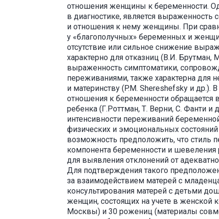
отношения женщины к беременности. О
в диагностике, является выраженность 
и отношения к нему женщины. При срав
у «благополучных» беременных и женщин,
отсутствие или сильное снижение выра
характерно для отказниц (В.И. Брутман, 
выраженность симптоматики, сопрово
переживаниями, также характерна для н
и материнству (P.M. Shereshefsky и др.)
отношения к беременности обращается
ребенка (Г.Роттман, Т. Верни, С. Фанти и
интенсивности переживаний беременной
физических и эмоциональных состояний в
возможность предположить, что стиль 
компонента беременности и шевеления 
для выявления отклонений от адекватно
Для подтверждения такого предположе
за взаимодействием матерей с младенца
консультирования матерей с детьми дош
женщин, состоящих на учете в женской к
Москвы) и 30 рожениц (материалы совм