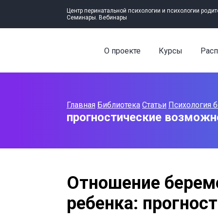
Центр перинатальной психологии и психологии родит
Семинары. Вебинары
О проекте
Курсы
Расп
Главная
Библиотека
Статьи
Психология б
прогностические возможн
Отношение берем
ребенка: прогнос