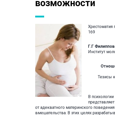
возможности
Хрестоматия п
169
Г.Г Филиппов
Институт мо
Отноше
Тезисы к
В психологии
представляет
от адекватного материнского поведения
вмешательства. В этих целях разрабаты