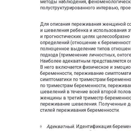
методы наблюдения, феноменологическо
полуструктурированного интервью, прое
Для описания переживания женщиной с
и шевеления ребенка и использования э
и прогностических целях целесообразно
определений (отношение к беременности, 
полноценное выделение типов отношени
подхода (применение личностных, онтоген
Наиболее адекватным представляется о
В него включается физическое и эмоци
беременности, переживание симптомати
симптоматики по триместрам беременно
по триместрам беременности, пережива
шевелений в течение всей второй поло
женщины в третий триместр беременнос
переживание шевеления. Полученные да
стилей переживания беременности.
Адекватный.
Идентификация беременн