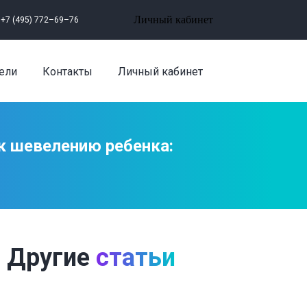
Личный кабинет
+7 (495) 772–69–76
ели
Контакты
Личный кабинет
к шевелению ребенка:
Другие
статьи