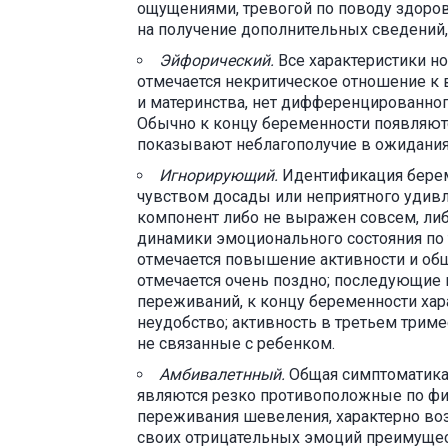
ощущениями, тревогой по поводу здоров
на получение дополнительных сведений,
Эйфорический.
Все характеристики н
отмечается некритическое отношение 
и материнства, нет дифференцированног
Обычно к концу беременности появляю
показывают неблагополучие в ожидания
Игнорирующий.
Идентификация берем
чувством досады или неприятного удив
компонент либо не выражен совсем, либ
динамики эмоционального состояния по 
отмечается повышение активности и об
отмечается очень поздно; последующие 
переживаний, к концу беременности ха
неудобство; активность в третьем трим
не связанные с ребенком.
Амбивалетнный.
Общая симптоматика
являются резко противоположные по ф
переживания шевеления, характерно во
своих отрицательных эмоций преимущес