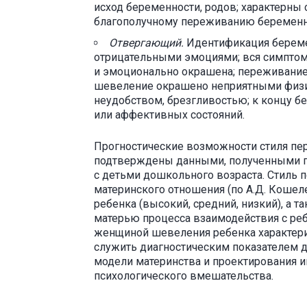
исход беременности, родов; характерны
благополучному переживанию беременн
Отвергающий.
Идентификация береме
отрицательными эмоциями; вся симптом
и эмоционально окрашена; переживание в
шевеление окрашено неприятными физ
неудобством, брезгливостью; к концу 
или аффективных состояний.
Прогностические возможности стиля пе
подтверждены данными, полученными пр
с детьми дошкольного возраста. Стиль 
материнского отношения (по А.Д. Кошел
ребенка (высокий, средний, низкий), а
матерью процесса взаимодействия с ребе
женщиной шевеления ребенка характери
служить диагностическим показателем д
модели материнства и проектирования 
психологического вмешательства.