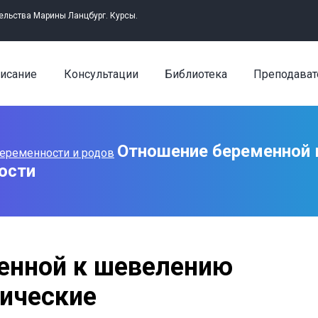
ельства Марины Ланцбург. Курсы.
исание
Консультации
Библиотека
Преподават
Отношение беременной 
еременности и родов
ости
енной к шевелению
тические