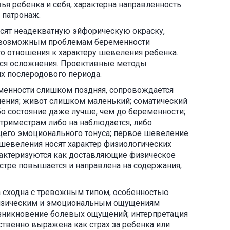
ья ребенка и себя, характерна направленность
 патронаж.
осят неадекватную эйфорическую окраску,
к возможным проблемам беременности
о отношения к характеру шевеления ребенка.
тся осложнения. Проективные методы
х послеродового периода.
енности слишком поздняя, сопровождается
ления; живот слишком маленький; соматический
о состояние даже лучше, чем до беременности;
триместрам либо на наблюдается, либо
щего эмоционального тонуса; первое шевеление
шевеления носят характер физиологических
рактеризуются как доставляющие физическое
естре повышается и направлена на содержания,
 сходна с тревожным типом, особенностью
изическим и эмоциональным ощущениям
зникновение болевых ощущений; интерпретация
твенно выражена как страх за ребенка или