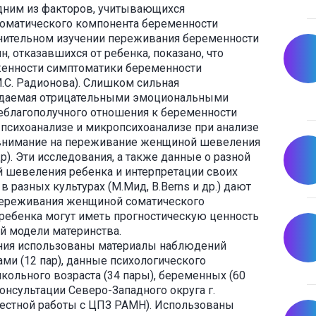
дним из факторов, учитывающихся
соматического компонента беременности
нительном изучении переживания беременности
 отказавшихся от ребенка, показано, что
женности симптоматики беременности
М.С. Радионова). Слишком сильная
ждаемая отрицательными эмоциональными
еблагополучного отношения к беременности
. В психоанализе и микропсихоанализе при анализе
 внимание на переживание женщиной шевеления
 др). Эти исследования, а также данные о разной
 шевеления ребенка и интерпретации своих
 разных культурах (М.Мид, B.Berns и др.) дают
переживания женщиной соматического
ребенка могут иметь прогностическую ценность
й модели материнства.
ния использованы материалы наблюдений
ми (12 пар), данные психологического
кольного возраста (34 пары), беременных (60
онсультации Северо-Западного округа г.
естной работы с ЦПЗ РАМН). Использованы