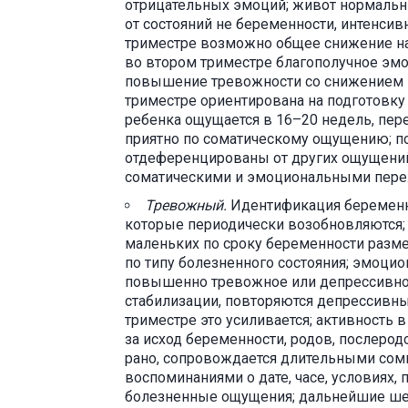
отрицательных эмоций; живот нормальн
от состояний не беременности, интенси
триместре возможно общее снижение на
во втором триместре благополучное эмо
повышение тревожности со снижением к
триместре ориентирована на подготовку
ребенка ощущается в 16–20 недель, пе
приятно по соматическому ощущению; 
отдеференцированы от других ощущений
соматическими и эмоциональными пер
Тревожный.
Идентификация беременно
которые периодически возобновляются
маленьких по сроку беременности разм
по типу болезненного состояния; эмоци
повышенно тревожное или депрессивное
стабилизации, повторяются депрессивн
триместре это усиливается; активность 
за исход беременности, родов, послеро
рано, сопровождается длительными сомн
воспоминаниями о дате, часе, условиях,
болезненные ощущения; дальнейшие ше