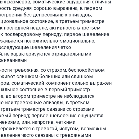
ых размеров; соматические ощущения отличны
вность средняя, хорошо выражена; в первом
строения без депрессивных эпизодов,
циональное состояние, в третьем триместре
 последней неделе; активность в третьем
 к послеродовому периоду; первое шевеление
реживается положительно-эмоционально,
последующие шевеления четко
, не характеризуются отрицательными
еживаниями.
сти тревожная, со страхом, беспокойством,
; живот слишком больших или слишком
еров; соматический компонент сильно выражен
ональное состояние в первый триместр
, во втором триместре не наблюдается
ые или тревожные эпизоды, в третьем
в третьем триместре связана со страхами
довый период; первое шевеление ощущается
ениями, или, напротив, четкими
 переживается с тревогой, испугом, возможны
веления часто связаны с тревожными