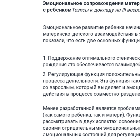
Эмоциональное сопровождения матер
с ребенком
Тезисы к докладу на III все
Эмоциональное развитие ребенка начина
материнско-детского взаимодействия в 
показали, что есть две основных функц
Поддержание оптимального стеническо
рождения это обеспечивается взаимоде
Регулирующая функция положительны
процесса деятельности. Эта функция та
со взрослым, который выделяет и эмоци
действия в процессе совместно-разделе
Менее разработанной является проблем
(как самого ребенка, так и матери). Фу
рассматривать в двух аспектах: освоен
своими отрицательными эмоциональным
эмоциональных состояний для регуляци