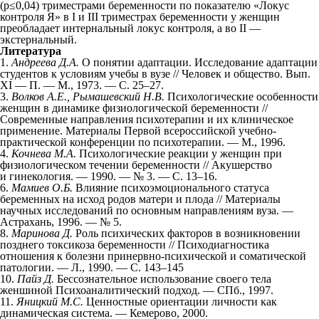
(p≤0,04) триместрами беременности по показателю «Локус
контроля Я» в I и III триместрах беременности у женщин
преобладает интернальный локус контроля, а во II —
экстернальный.
Литература
1.
Андреева Д.А.
О понятии адаптации. Исследование адаптации
студентов к условиям учебы в вузе // Человек и общество. Вып.
XI — П. — М., 1973. — С. 25–27.
3.
Волков А.Е., Рымашевский Н.В.
Психологические особенности
женщин в динамике физиологической беременности //
Современные направления психотерапии и их клиническое
применение. Материалы Первой всероссийской учебно-
практической конференции по психотерапии. — М., 1996.
4.
Кочнева М.А.
Психологические реакции у женщин при
физиологическом течении беременности // Акушерство
и гинекология. — 1990. — № 3. — С. 13–16.
6.
Мамиев О.Б.
Влияние психоэмоционального статуса
беременных на исход родов матери и плода // Материалы
научных исследований по основным направлениям вуза. —
Астрахань, 1996. — № 5.
8.
Маринова Д.
Роль психических факторов в возникновении
позднего токсикоза беременности // Психодиагностика
отношения к болезни принервно-психической и соматической
патологии. — Л., 1990. — С. 143–145
10.
Пайз Д.
Бессознательное использование своего тела
женшиной Психоаналитический подход. — СПб., 1997.
11.
Яницкий М.С.
Ценностные ориентации личности как
динамическая система. — Кемерово, 2000.