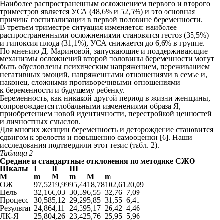
Наиболее распространенным осложнением первого и второго
триместров является УСА (48,6% и 52,5%) и это основная
причина госпитализации в первой половине беременности.
В третьем триместре ситуация изменяется: наиболее
распространенными осложнениями становятся гестоз (35,5%)
и гипоксия плода (31,1%), УСА снижается до 6,6% в группе.
По мнению Д. Мариновой, запускающие и поддерживающие
механизмы осложнений второй половины беременности могут
быть обусловлены психическим напряжением, переживанием
негативных эмоций, напряженными отношениями в семье и,
наконец, сложными противоречивыми отношениями
к беременности и будущему ребенку.
Беременность, как никакой другой период в жизни женщины,
сопровождается глобальными изменениями образа Я,
приобретением новой идентичности, перестройкой ценностей
и личностных смыслов.
Для многих женщин беременность и деторождение становится
сдвигом к зрелости и повышению самооценки [6]. Наши
исследования подтвердили этот тезис (табл. 2).
Таблица 2
Средние и стандартные отклонения по методике СЖО
Шкалы
I
II
III
M
m
M
m
M
m
ОЖ
97,52
19,99
95,44
18,78
102,61
20,09
Цель
32,16
6,03
30,39
6,55
32,76
7,09
Процесс
30,58
5,12
29,29
5,85
31,55
6,41
Результат
24,86
4,11
24,39
5,17
26,42
4,46
ЛК-Я
25,80
4,26
23,42
5,76
25,95
5,96