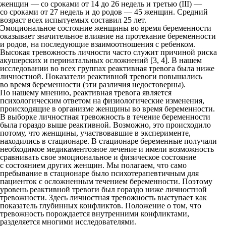
женщин — со сроками от 14 до 26 недель и третью (III) —
со сроками от 27 недель и до родов — 45 женщин. Средний
возраст всех испытуемых составил 25 лет.
Эмоциональное состояние женщины во время беременности
оказывает значительное влияние на протекание беременности
и родов, на последующие взаимоотношения с ребенком.
Высокая тревожность личности часто служит причиной риска
акушерских и перинатальных осложнений [3, 4]. В нашем
исследовании во всех группах реактивная тревога была ниже
личностной. Показатели реактивной тревоги повышались
во время беременности (эти различия недостоверны).
По нашему мнению, реактивная тревога является
психологическим ответом на физиологические изменения,
происходящие в организме женщины во время беременности.
В выборке личностная тревожность в течение беременности
была гораздо выше реактивной. Возможно, это происходило
потому, что женщины, участвовавшие в эксперименте,
находились в стационаре. В стационаре беременные получали
необходимое медикаментозное лечение и имели возможность
сравнивать свое эмоциональное и физическое состояние
с состоянием других женщин. Мы полагаем, что само
пребывание в стационаре было психотерапевтичным для
пациенток с осложненным течением беременности. Поэтому
уровень реактивной тревоги был гораздо ниже личностной
тревожности. Здесь личностная тревожность выступает как
показатель глубинных конфликтов. Положение о том, что
тревожность порождается внутренними конфликтами,
разделяется многими исследователями.