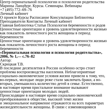
Центр перинатальной психологии и психологии родительства
Марины Ланцбург. Курсы. Семинары. Вебинары
+7 (495) 772–69–76
Личный кабинет
О проекте
Курсы
Расписание
Консультации
Библиотека
Преподаватели
Контакты
Личный кабинет
Главная
Библиотека
Статьи
Психология беременности и родов
Ценностные ориентации и уровень удовлетворенности жизнью
как показатель личностного роста женщины в период
беременности
Ценностные ориентации и уровень удовлетворенности жизнью
как показатель личностного роста женщины в период
беременности
«Перинатальная психология и психология родительства»,
2006, № 1,— c.76–82
Автор:
Скрицкая Т.В.
В последние десятилетия в России особенно остро стоит
проблема воспроизводства населения. Неблагоприятные
социально-экономические условия жизни привели к тому, что,
во-первых, молодые люди реже стали заключать браки, а во-
вторых, уменьшилось количество детей в семье. Естественно,
в настоящее время пристальное внимание вызывают
ценностные ориентации молодых людей.
Происходящие в настоящее время социально-экономический
преобразования в обществе, высокий темп жизни
и эмоциональное напряжение отражаются на всех параметрах
жизнедеятельности женщины. В связи с изменяющимися