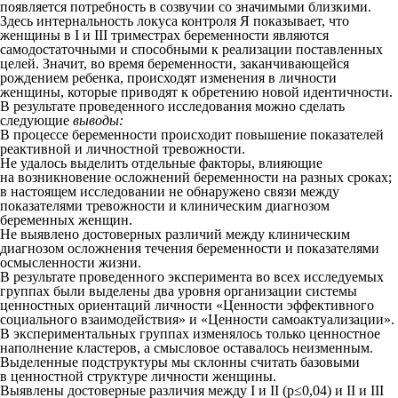
появляется потребность в созвучии со значимыми близкими.
Здесь интернальность локуса контроля Я показывает, что
женщины в I и III триместрах беременности являются
самодостаточными и способными к реализации поставленных
целей. Значит, во время беременности, заканчивающейся
рождением ребенка, происходят изменения в личности
женщины, которые приводят к обретению новой идентичности.
В результате проведенного исследования можно сделать
следующие
выводы:
В процессе беременности происходит повышение показателей
реактивной и личностной тревожности.
Не удалось выделить отдельные факторы, влияющие
на возникновение осложнений беременности на разных сроках;
в настоящем исследовании не обнаружено связи между
показателями тревожности и клиническим диагнозом
беременных женщин.
Не выявлено достоверных различий между клиническим
диагнозом осложнения течения беременности и показателями
осмысленности жизни.
В результате проведенного эксперимента во всех исследуемых
группах были выделены два уровня организации системы
ценностных ориентаций личности «Ценности эффективного
социального взаимодействия» и «Ценности самоактуализации».
В экспериментальных группах изменялось только ценностное
наполнение кластеров, а смысловое оставалось неизменным.
Выделенные подструктуры мы склонны считать базовыми
в ценностной структуре личности женщины.
Выявлены достоверные различия между I и II (р≤0,04) и II и III