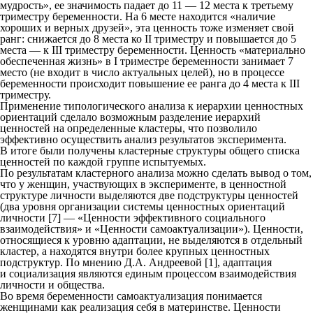
мудрость», ее значимость падает до 11 — 12 места к третьему
триместру беременности. На 6 месте находится «наличие
хороших и верных друзей», эта ценность тоже изменяет свой
ранг: снижается до 8 места ко II триместру и повышается до 5
места — к III триместру беременности. Ценность «материально
обеспеченная жизнь» в I триместре беременности занимает 7
место (не входит в число актуальных целей), но в процессе
беременности происходит повышение ее ранга до 4 места к III
триместру.
Применение типологического анализа к иерархии ценностных
ориентаций сделало возможным разделение иерархий
ценностей на определенные кластеры, что позволило
эффективно осуществить анализ результатов эксперимента.
В итоге были получены кластерные структуры общего списка
ценностей по каждой группе испытуемых.
По результатам кластерного анализа можно сделать вывод о том,
что у женщин, участвующих в эксперименте, в ценностной
структуре личности выделяются две подструктуры ценностей
(два уровня организации системы ценностных ориентаций
личности [7] — «Ценности эффективного социального
взаимодействия» и «Ценности самоактуализации»). Ценности,
относящиеся к уровню адаптации, не выделяются в отдельный
кластер, а находятся внутри более крупных ценностных
подструктур. По мнению Д.А. Андреевой [1], адаптация
и социализация являются единым процессом взаимодействия
личности и общества.
Во время беременности самоактуализация понимается
женщинами как реализация себя в материнстве. Ценности