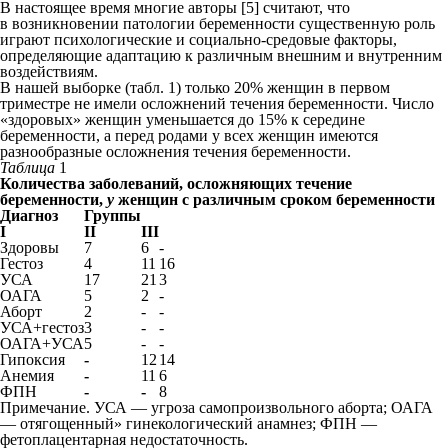
В настоящее время многие авторы [5] считают, что
в возникновении патологии беременности существенную роль
играют психологические и социально-средовые факторы,
определяющие адаптацию к различным внешним и внутренним
воздействиям.
В нашей выборке (табл. 1) только 20% женщин в первом
триместре не имели осложнений течения беременности. Число
«здоровых» женщин уменьшается до 15% к середине
беременности, а перед родами у всех женщин имеются
разнообразные осложнения течения беременности.
Таблица
1
Количества заболеваний, осложняющих течение
беременности,
у
женщин с различным сроком беременности
Диагноз
Группы
I
II
III
Здоровы
7
6
-
Гестоз
4
11
16
УСА
17
21
3
ОАГА
5
2
-
Аборт
2
-
-
УСА+гестоз
3
-
-
ОАГА+УСА
5
-
-
Гипоксия
-
12
14
Анемия
-
11
6
ФПН
-
-
8
Примечание. УСА — угроза самопроизвольного аборта; ОАГА
— отягощенный» гинекологический анамнез; ФПН —
фетоплацентарная недостаточность.