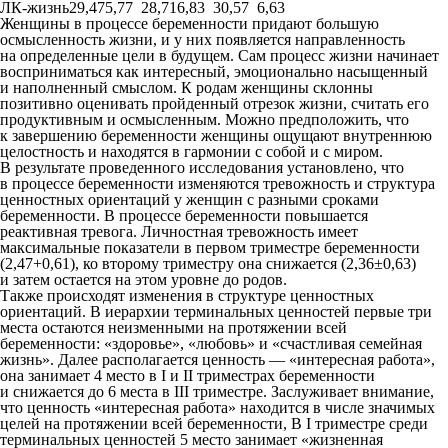
ЛК-жизнь
29,47
5,77
28,71
6,83
30,57
6,63
Женщины в процессе беременности придают большую
осмысленность жизни, и у них появляется направленность
на определенные цели в будущем. Сам процесс жизни начинает
восприниматься как интересный, эмоционально насыщенный
и наполненный смыслом. К родам женщины склонны
позитивно оценивать пройденный отрезок жизни, считать его
продуктивным и осмысленным. Можно предположить, что
к завершению беременности женщины ощущают внутреннюю
целостность и находятся в гармонии с собой и с миром.
В результате проведенного исследования установлено, что
в процессе беременности изменяются тревожность и структура
ценностных ориентаций у женщин с разными сроками
беременности. В процессе беременности повышается
реактивная тревога. Личностная тревожность имеет
максимальные показатели в первом триместре беременности
(2,47+0,61), ко второму триместру она снижается (2,36±0,63)
и затем остается на этом уровне до родов.
Также происходят изменения в структуре ценностных
ориентаций. В иерархии терминальных ценностей первые три
места остаются неизменными на протяжении всей
беременности: «здоровье», «любовь» и «счастливая семейная
жизнь». Далее располагается ценность — «интересная работа»,
она занимает 4 место в I и II триместрах беременности
и снижается до 6 места в III триместре. Заслуживает внимание,
что ценность «интересная работа» находится в числе значимых
целей на протяжении всей беременности, В I триместре среди
терминальных ценностей 5 место занимает «жизненная