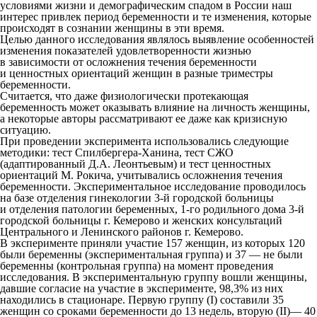
условиями жизни и демографическим спадом в России наш
интерес привлек период беременности и те изменения, которые
происходят в сознании женщины в эти время.
Целью данного исследования являлось выявление особенностей
изменения показателей удовлетворенности жизнью
в зависимости от осложнения течения беременности
и ценностных ориентаций женщин в разные триместры
беременности.
Считается, что даже физиологически протекающая
беременность может оказывать влияние на личность женщины,
а некоторые авторы рассматривают ее даже как кризисную
ситуацию.
При проведении эксперимента использовались следующие
методики: тест Спилбергера-Ханина, тест СЖО
(адаптированный Д.А. Леонтьевым) и тест ценностных
ориентаций М. Рокича, учитывались осложнения течения
беременности. Экспериментальное исследование проводилось
на базе отделения гинекологии 3-й городской больницы
и отделения патологии беременных, 1-го родильного дома 3-й
городской больницы г. Кемерово и женских консультаций
Центрального и Ленинского районов г. Кемерово.
В эксперименте приняли участие 157 женщин, из которых 120
были беременны (экспериментальная группа) и 37 — не были
беременны (контрольная группа) на момент проведения
исследования. В экспериментальную группу вошли женщины,
давшие согласие на участие в эксперименте, 98,3% из них
находились в стационаре. Первую группу (I) составили 35
женщин со сроками беременности до 13 недель, вторую (II)— 40