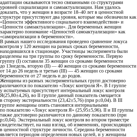
адаптации оказываются тесно связанными со структурами
уровней социализации и самоактуализации. Нам удалось
доказать, что у женщин в возрасте 18–40 лет в ценностной
структуре присутствуют два уровня, которые мы обозначили как
«Ценности эффективного социального взаимодействия» и
«Ценности самоактуализации». Для беременных женщин
характерно понимание «Ценностей самоактуализации» как
«самореализации в беременности».
В рамках нашего исследования проведено сравнение локуса
контроля у 120 женщин на разных сроках беременности,
находившихся в стационаре. Участницы эксперимента были
разделены на три группы по сроку беременности. Первую
группу (I) составили 35 женщин со сроками беременности
до 13недель, вторую (II) — 40 женщин со сроками беременности
от 14 до 26 недель и третью (III) — 45 женщин со сроками
беременности от 27 недель и до родов.
Женщины из разных экспериментальных групп достоверно
различаются по показателю «Локус контроля Я». В I группе
у испытуемых присутствует интернальный локус контроля
Я(25,80±4,26), во II группе данный показатель смещается
в сторону экстернальности (23,42±5,76) (при р≤0,04). В III
группе женщины опять становятся интернальными
по показателю «Локус контроля Я» (25,95±5,96). II и III группы
также достоверно различаются по данному показателю (при
р≤0,04). Экстернальный локус контроля во втором триместре
свидетельствует, на наш взгляд, об изменениях, происходящих
в ценностной структуре личности. Середина беременности
является периодом определения новых целей, и у женщины