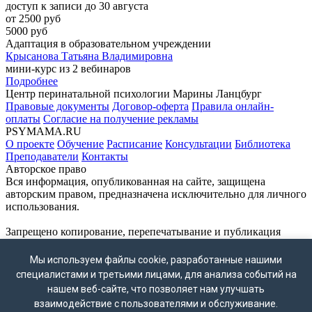
доступ к записи до 30 августа
от 2500 руб
5000 руб
Адаптация в образовательном учреждении
Крысанова Татьяна Владимировна
мини-курс из 2 вебинаров
Подробнее
Центр перинатальной психологии Марины Ланцбург
Правовые документы
Договор-оферта
Правила онлайн-
оплаты
Согласие на получение рекламы
PSYMAMA.RU
О проекте
Обучение
Расписание
Консультации
Библиотека
Преподаватели
Контакты
Авторское право
Вся информация, опубликованная на сайте, защищена
авторским правом, предназначена исключительно для личного
использования.
Запрещено копирование, перепечатывание и публикация
материалов сайта без письменного согласия владельца.
ВНИМАНИЕ!
Мы используем файлы cookie, разработанные нашими
Мессенджер WhatsApp принадлежат компании Meta Platforms
специалистами и третьими лицами, для анализа событий на
Inc., деятельность которой признана экстремистской и
нашем веб-сайте, что позволяет нам улучшать
запрещена на территории России.
взаимодействие с пользователями и обслуживание.
Контакты